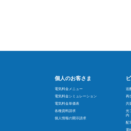
個人のお客さま
ビ
電気料金メニュー
送
電気料金シミュレーション
再
電気料金単価表
共
各種資料請求
光
内
個人情報の開示請求
配
電