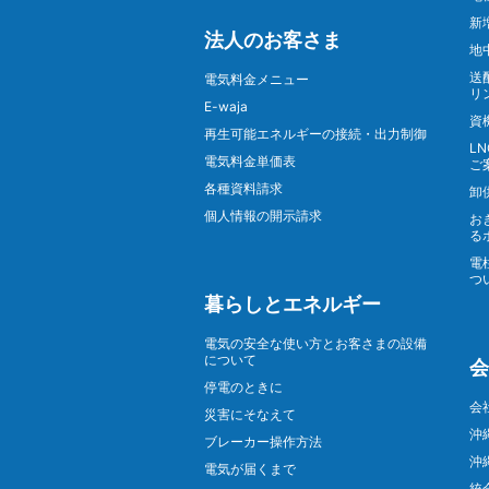
新
法人のお客さま
地
送
電気料金メニュー
リ
E-waja
資
再生可能エネルギーの接続・出力制御
L
電気料金単価表
ご
各種資料請求
卸
個人情報の開示請求
お
る
電
つ
暮らしとエネルギー
電気の安全な使い方とお客さまの設備
について
会
停電のときに
会
災害にそなえて
沖
ブレーカー操作方法
沖
電気が届くまで
統