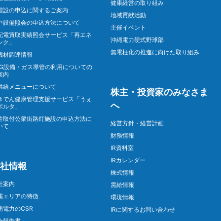
健康経営の取り組み
増設の申込に関するご案内
地域貢献活動
中設備照会の申込方法について
主催イベント
配電買取実績照会サービス「再エネ
沖縄電力硬式野球部
ンク」
無電柱化の推進に向けた取り組み
機材調達情報
NG設備・ガス導管の利用についての
案内
供給メニューについて
株主・投資家のみなさま
きでん健康管理支援サービス「うぇ
へ
ポルタ」
柱取付公衆街路灯施設の申込方法に
経営方針・経営計画
いて
財務情報
IR資料室
IRカレンダー
社情報
株式情報
社案内
需給情報
縄エリアの特徴
環境情報
縄電力のCSR
IRに関するお問い合わせ
合報告書