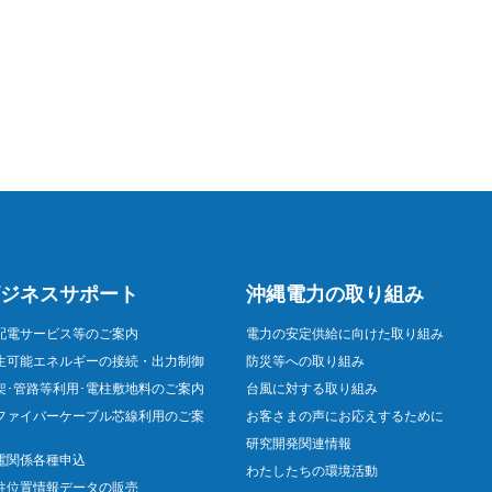
ジネスサポート
沖縄電力の取り組み
配電サービス等のご案内
電力の安定供給に向けた取り組み
生可能エネルギーの接続・出力制御
防災等への取り組み
架･管路等利用･電柱敷地料のご案内
台風に対する取り組み
ファイバーケーブル芯線利用のご案
お客さまの声にお応えするために
研究開発関連情報
電関係各種申込
わたしたちの環境活動
柱位置情報データの販売