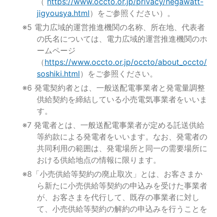
（
https://www.occto.or.jp/privacy/negawatt-
jigyousya.html
）をご参照ください）。
※5 電力広域的運営推進機関の名称、所在地、代表者
の氏名については、電力広域的運営推進機関のホ
ームページ
（
https://www.occto.or.jp/occto/about_occto/
soshiki.html
）をご参照ください。
※6 発電契約者とは、一般送配電事業者と発電量調整
供給契約を締結している小売電気事業者をいいま
す。
※7 発電者とは、一般送配電事業者が定める託送供給
等約款による発電者をいいます。なお、発電者の
共同利用の範囲は、発電場所と同一の需要場所に
おける供給地点の情報に限ります。
※8「小売供給等契約の廃止取次」とは、お客さまか
ら新たに小売供給等契約の申込みを受けた事業者
が、お客さまを代行して、既存の事業者に対し
て、小売供給等契約の解約の申込みを行うことを