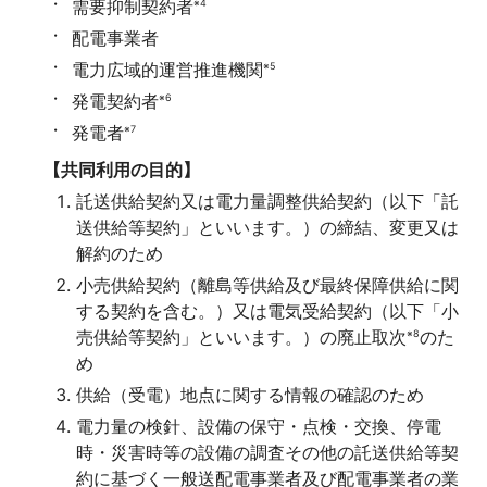
需要抑制契約者
※4
配電事業者
電力広域的運営推進機関
※5
発電契約者
※6
発電者
※7
【共同利用の目的】
託送供給契約又は電力量調整供給契約（以下「託
送供給等契約」といいます。）の締結、変更又は
解約のため
小売供給契約（離島等供給及び最終保障供給に関
する契約を含む。）又は電気受給契約（以下「小
売供給等契約」といいます。）の廃止取次
のた
※8
め
供給（受電）地点に関する情報の確認のため
電力量の検針、設備の保守・点検・交換、停電
時・災害時等の設備の調査その他の託送供給等契
約に基づく一般送配電事業者及び配電事業者の業