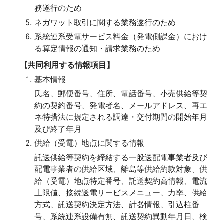
務遂行のため
ネガワット取引に関する業務遂行のため
系統連系受電サービス料金（発電側課金）におけ
る算定情報の通知・請求業務のため
【共同利用する情報項目】
基本情報
氏名、郵便番号、住所、電話番号、小売供給等契
約の契約番号、発電者名、メールアドレス、再エ
ネ特措法に規定される調達・交付期間の開始年月
及び終了年月
供給（受電）地点に関する情報
託送供給等契約を締結する一般送配電事業者及び
配電事業者の供給区域、離島等供給約款対象、供
給（受電）地点特定番号、託送契約高情報、電流
上限値、接続送電サービスメニュー、力率、供給
方式、託送契約決定方法、計器情報、引込柱番
号、系統連系設備有無、託送契約異動年月日、検