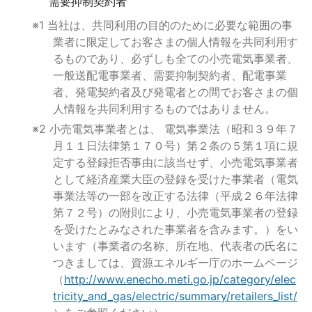
需要抑制契約者
※1 当社は、共同利用の目的のために必要な範囲の事
業者に限定してお客さまの個人情報を共同利用す
るものであり、必ずしも全ての小売電気事業者、
一般送配電事業者、需要抑制契約者、配電事業
者、発電契約者及び発電者との間でお客さまの個
人情報を共同利用するものではありません。
※2 小売電気事業者とは、 電気事業法（昭和３９年７
月１１日法律第１７０号）第２条の５第１項に規
定する登録拒否事由に該当せず、小売電気事業者
として経済産業大臣の登録を受けた事業者（電気
事業法等の一部を改正する法律（平成２６年法律
第７２号）の附則により、小売電気事業者の登録
を受けたとみなされた事業者を含みます。）をい
います（事業者の名称、所在地、代表者の氏名に
つきましては、資源エネルギー庁のホームページ
（
http://www.enecho.meti.go.jp/category/elec
tricity_and_gas/electric/summary/retailers_list/