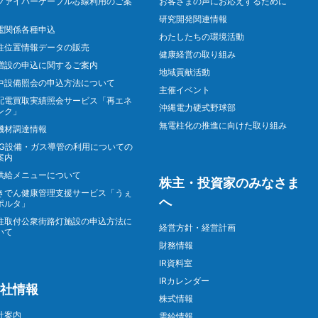
ファイバーケーブル芯線利用のご案
お客さまの声にお応えするために
研究開発関連情報
電関係各種申込
わたしたちの環境活動
柱位置情報データの販売
健康経営の取り組み
増設の申込に関するご案内
地域貢献活動
中設備照会の申込方法について
主催イベント
配電買取実績照会サービス「再エネ
沖縄電力硬式野球部
ンク」
無電柱化の推進に向けた取り組み
機材調達情報
NG設備・ガス導管の利用についての
案内
供給メニューについて
株主・投資家のみなさま
きでん健康管理支援サービス「うぇ
へ
ポルタ」
柱取付公衆街路灯施設の申込方法に
経営方針・経営計画
いて
財務情報
IR資料室
IRカレンダー
社情報
株式情報
社案内
需給情報