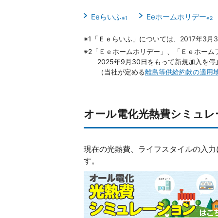
Eeらいふ
Eeホームホリデー
※1
※2
※1「Ｅｅらいふ」については、2017年3
※2「Ｅｅホームホリデー」、「Ｅｅホーム
2025年9月30日をもって新規加入を
（当社が定める
離島等供給約款の適用
オール電化光熱費シミュレ
現在の光熱費、ライフスタイルの入力
す。