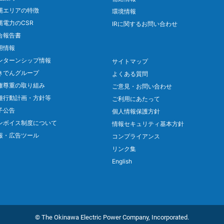
縄エリアの特徴
環境情報
縄電力のCSR
IRに関するお問い合わせ
合報告書
用情報
ンターンシップ情報
サイトマップ
きでんグループ
よくある質問
権尊重の取り組み
ご意見・お問い合わせ
種行動計画・方針等
ご利用にあたって
子公告
個人情報保護方針
ンボイス制度について
情報セキュリティ基本方針
報・広告ツール
コンプライアンス
リンク集
English
© The Okinawa Electric Power Company, Incorporated.