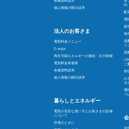
各種資料請求
光
内
個人情報の開示請求
配
電
新
法人のお客さま
地
送
電気料金メニュー
リ
E-waja
資
再生可能エネルギーの接続・出力制御
L
電気料金単価表
ご
各種資料請求
卸
個人情報の開示請求
お
る
電
つ
暮らしとエネルギー
電気の安全な使い方とお客さまの設備
について
会
停電のときに
会