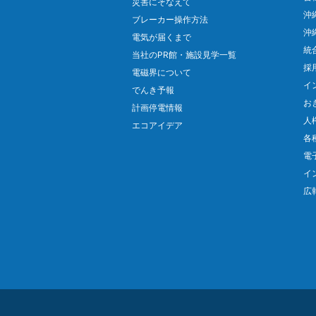
災害にそなえて
沖
ブレーカー操作方法
沖
電気が届くまで
統
当社のPR館・施設見学一覧
採
電磁界について
イ
でんき予報
お
計画停電情報
人
エコアイデア
各
電
イ
広