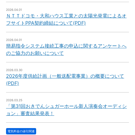
2026.04.01
ＮＴＴドコモ・大和ハウス工業との太陽光発電によるオ
フサイトPPA契約締結について(PDF)
2026.04.01
簡易指令システム接続工事の申込に関するアンケートへ
のご協力のお願いについて
2026.03.30
2026年度供給計画（一般送配電事業）の概要について
(PDF)
2026.03.25
「第31回おきでんシュガーホール新人演奏会オーディシ
ョン」審査結果発表！
電気料金の値引関連