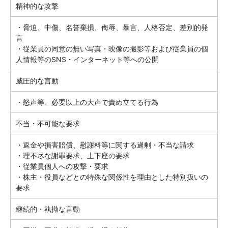
精神的な攻撃
・脅迫、中傷、名誉棄損、侮辱、暴言、人格否定、差別的発
言
・従業員の同意の無い写真・映像の撮影等および従業員の個
人情報等のSNS・インターネット等への公開
威圧的な言動
・怒声等、必要以上の大声で責め立てる行為
不当・不可能な要求
・返金や損害賠償、慰謝料等に関する過剰・不当な請求
・理不尽な謝罪要求、土下座の要求
・従業員個人への攻撃・要求
・株主・役員などとの特殊な関係性を理由とした特別扱いの
要求
継続的・執拗な言動