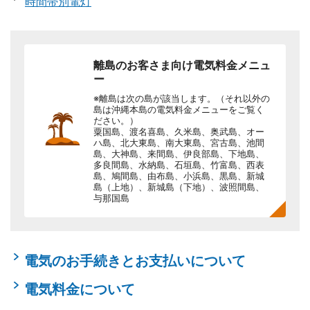
時間帯別電灯
離島のお客さま向け電気料金メニュ
ー
※離島は次の島が該当します。（それ以外の
島は沖縄本島の電気料金メニューをご覧く
ださい。）
粟国島、渡名喜島、久米島、奥武島、オー
ハ島、北大東島、南大東島、宮古島、池間
島、大神島、来間島、伊良部島、下地島、
多良間島、水納島、石垣島、竹富島、西表
島、鳩間島、由布島、小浜島、黒島、新城
島（上地）、新城島（下地）、波照間島、
与那国島
電気のお手続きとお支払いについて
電気料金について