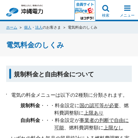
検索
メニュー
ホーム
個人
・
法人
のお客さま
電気料金のしくみ
電気料金のしくみ
規制料金と自由料金について
電気の料金メニューは以下の2種類に分類されます。
規制料金
・・・料金設定に
国の認可等が必要
、燃
料費調整額に
上限あり
自由料金
・・・料金設定が
事業者の判断で自由に
可能
、燃料費調整額に
上限なし