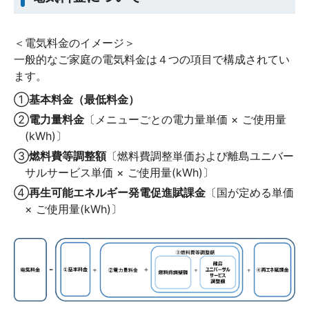
＜電気料金のイメージ＞
一般的なご家庭の電気料金は４つの項目で構成されてい
ます。
①
基本料金（最低料金）
②
電力量料金
〔メニューごとの電力量単価 × ご使用量
(kWh)〕
③
燃料費等調整額
〔燃料費調整単価および離島ユニバー
サルサービス単価 × ご使用量(kWh)〕
④
再生可能エネルギー発電促進賦課金
〔国が定める単価
× ご使用量(kWh)〕