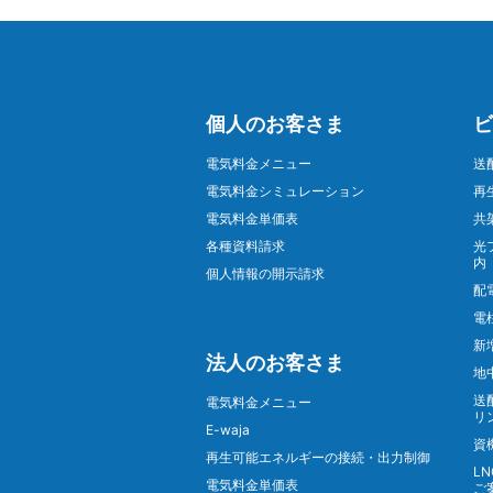
個人のお客さま
ビ
電気料金メニュー
送
電気料金シミュレーション
再
電気料金単価表
共
各種資料請求
光
内
個人情報の開示請求
配
電
新
法人のお客さま
地
送
電気料金メニュー
リ
E-waja
資
再生可能エネルギーの接続・出力制御
L
電気料金単価表
ご