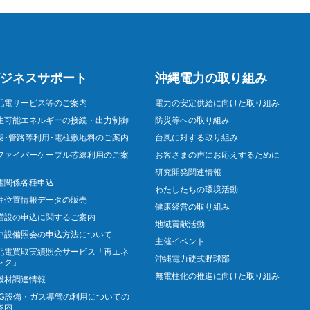
ジネスサポート
沖縄電力の取り組み
配電サービス等のご案内
電力の安定供給に向けた取り組み
生可能エネルギーの接続・出力制御
防災等への取り組み
架･管路等利用･電柱敷地料のご案内
台風に対する取り組み
ファイバーケーブル芯線利用のご案
お客さまの声にお応えするために
研究開発関連情報
電関係各種申込
わたしたちの環境活動
柱位置情報データの販売
健康経営の取り組み
増設の申込に関するご案内
地域貢献活動
中設備照会の申込方法について
主催イベント
配電買取実績照会サービス「再エネ
沖縄電力硬式野球部
ンク」
無電柱化の推進に向けた取り組み
機材調達情報
NG設備・ガス導管の利用についての
案内