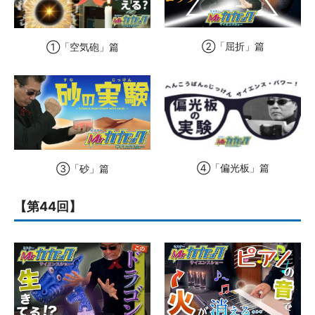
②「屈折」篇
①「空気砲」篇
④「偏光板」篇
③「砂」篇
【第44回】