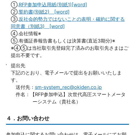
①.
RFP参加申込用紙(別紙1)[word]
②.
誓約書(別紙2) [word]
③.
反社会的勢力ではないことの表明・確約に関する
同意書（別紙3) [word]
④.会社情報※
⑤.有価証券報告書もしくは決算書(直近3期分)※
※④⑤は当社取引先登録完了済みのお取引先さまはご
提出不要です。
提出先
下記のとおり、電子メールで提出をお願いいたしま
す。
送付先：
sm-system_rec@okiden.co.jp
件名：【RFP参加申込】次世代高圧スマートメータ
ーシステム（貴社名）
４．お問い合わせ
参加申込に関するお問い合わせは、電子メールにてお願