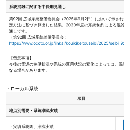
系統混雑に関する中長期見通し
第92回 広域系統整備委員会（2025年9月2日）において示された
定方法に基づき算出した結果、2030年度の系統制約による混雑は
通しです。
（第92回 広域系統整備委員会：
https://www.occto.or.jp/iinkai/kouikikeitouseibi/2025/seibi_92_s
【留意事項】
今後の電源の稼働状況や系統の運用状況の変化によっては、混雑
なる場合があります。
・ローカル系統
項目
地点別需要・系統潮流実績
・実績系統図、潮流実績
詳