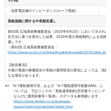
その他
・送変電設備のインピーダンス(ループ系統)
系統混雑に関する中長期見通し
第92回 広域系統整備委員会（2025年9月2日）において示された
定方法に基づき算出した結果、2030年度の系統制約による混雑は
通しです。
（第92回 広域系統整備委員会：
https://www.occto.or.jp/iinkai/kouikikeitouseibi/2025/seibi_92_s
【留意事項】
今後の電源の稼働状況や系統の運用状況の変化によっては、混雑
なる場合があります。
※1 「N-1電制適用可否」および「N-1電制適用可能量(MW)」に
ついては、下記リンクの「系統連系制約(空容量マッピング
ならびに運用容量等一覧表)」のデータを参照願います。
https://www.okiden.co.jp/business-
support/service/rule/plan/index.html