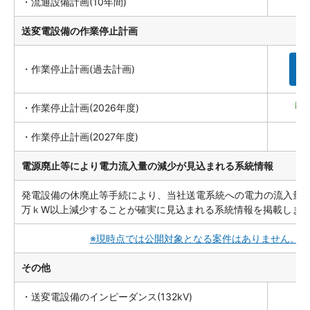
・流通設備計画(10年間)
送変電設備の作業停止計画
・作業停止計画(過去計画)
詳
・作業停止計画(2026年度)
・作業停止計画(2027年度)
電源廃止等により電力流入量の減少が見込まれる系統情報
発電設備の休廃止等手続により、当社送電系統への電力の流入量の
万ｋW以上減少することが確実に見込まれる系統情報を掲載しま
※現時点では公開対象となる案件はありません。
その他
・送変電設備のインピーダンス(132kV)