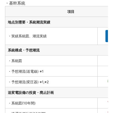
・基幹系統
項目
地点別需要・系統潮流実績
・実績系統図、潮流実績
詳
系統構成・予想潮流
・系統図
・予想潮流(送電線) ※1
・予想潮流(変圧器) ※1,※2
送変電設備の投資・廃止計画
・系統図(10年間)