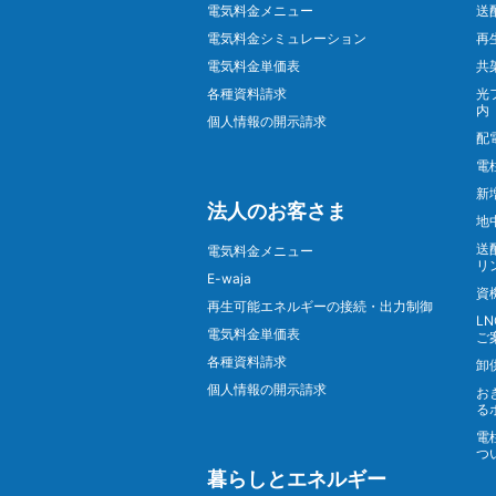
電気料金メニュー
送
電気料金シミュレーション
再
電気料金単価表
共
各種資料請求
光
内
個人情報の開示請求
配
電
新
法人のお客さま
地
送
電気料金メニュー
リ
E-waja
資
再生可能エネルギーの接続・出力制御
L
電気料金単価表
ご
各種資料請求
卸
個人情報の開示請求
お
る
電
つ
暮らしとエネルギー