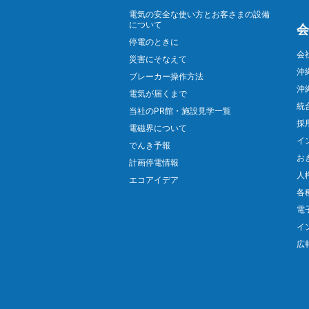
電気の安全な使い方とお客さまの設備
について
会
停電のときに
会
災害にそなえて
沖
ブレーカー操作方法
沖
電気が届くまで
統
当社のPR館・施設見学一覧
採
電磁界について
イ
でんき予報
お
計画停電情報
人
エコアイデア
各
電
イ
広