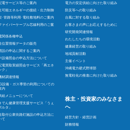
配電サービス等のご案内
電力の安定供給に向けた取り組み
生可能エネルギーの接続・出力制御
防災等への取り組み
架･管路等利用･電柱敷地料のご案内
台風に対する取り組み
ファイバーケーブル芯線利用のご案
お客さまの声にお応えするために
研究開発関連情報
電関係各種申込
わたしたちの環境活動
柱位置情報データの販売
健康経営の取り組み
増設の申込に関するご案内
地域貢献活動
中設備照会の申込方法について
主催イベント
配電買取実績照会サービス「再エネ
沖縄電力硬式野球部
ンク」
無電柱化の推進に向けた取り組み
機材調達情報
NG設備・ガス導管の利用についての
案内
供給メニューについて
株主・投資家のみなさま
きでん健康管理支援サービス「うぇ
へ
ポルタ」
柱取付公衆街路灯施設の申込方法に
経営方針・経営計画
いて
財務情報