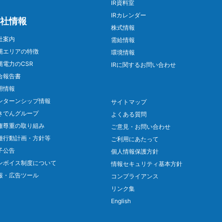
IR資料室
IRカレンダー
社情報
株式情報
社案内
需給情報
縄エリアの特徴
環境情報
縄電力のCSR
IRに関するお問い合わせ
合報告書
用情報
ンターンシップ情報
サイトマップ
きでんグループ
よくある質問
権尊重の取り組み
ご意見・お問い合わせ
種行動計画・方針等
ご利用にあたって
子公告
個人情報保護方針
ンボイス制度について
情報セキュリティ基本方針
報・広告ツール
コンプライアンス
リンク集
English