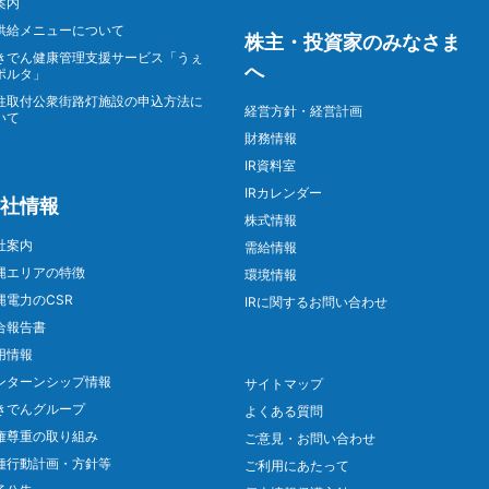
案内
供給メニューについて
株主・投資家のみなさま
きでん健康管理支援サービス「うぇ
へ
ポルタ」
柱取付公衆街路灯施設の申込方法に
経営方針・経営計画
いて
財務情報
IR資料室
IRカレンダー
社情報
株式情報
社案内
需給情報
縄エリアの特徴
環境情報
縄電力のCSR
IRに関するお問い合わせ
合報告書
用情報
ンターンシップ情報
サイトマップ
きでんグループ
よくある質問
権尊重の取り組み
ご意見・お問い合わせ
種行動計画・方針等
ご利用にあたって