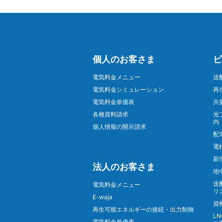
個人のお客さま
ビ
電気料金メニュー
送
電気料金シミュレーション
再
電気料金単価表
共
各種資料請求
光
内
個人情報の開示請求
配
電
新
法人のお客さま
地
送
電気料金メニュー
リ
E-waja
資
再生可能エネルギーの接続・出力制御
L
電気料金単価表