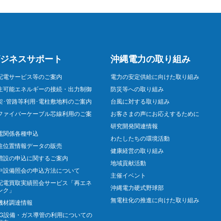
ジネスサポート
沖縄電力の取り組み
配電サービス等のご案内
電力の安定供給に向けた取り組み
生可能エネルギーの接続・出力制御
防災等への取り組み
架･管路等利用･電柱敷地料のご案内
台風に対する取り組み
ファイバーケーブル芯線利用のご案
お客さまの声にお応えするために
研究開発関連情報
電関係各種申込
わたしたちの環境活動
柱位置情報データの販売
健康経営の取り組み
増設の申込に関するご案内
地域貢献活動
中設備照会の申込方法について
主催イベント
配電買取実績照会サービス「再エネ
沖縄電力硬式野球部
ンク」
無電柱化の推進に向けた取り組み
機材調達情報
NG設備・ガス導管の利用についての