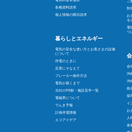
ご
各種資料請求
卸
個人情報の開示請求
お
る
電
つ
暮らしとエネルギー
電気の安全な使い方とお客さまの設備
について
会
停電のときに
会
災害にそなえて
沖
ブレーカー操作方法
沖
電気が届くまで
統
当社のPR館・施設見学一覧
採
電磁界について
イ
でんき予報
お
計画停電情報
人
エコアイデア
各