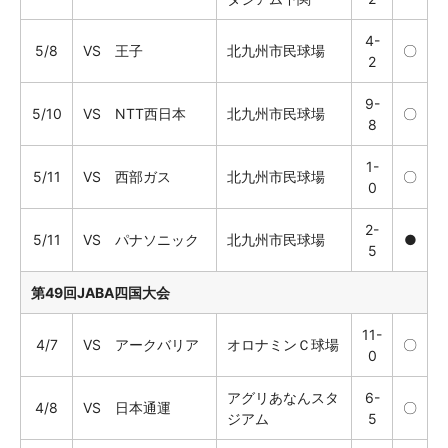
4-
5/8
VS 王子
北九州市民球場
〇
2
9-
5/10
VS NTT西日本
北九州市民球場
〇
8
1-
5/11
VS 西部ガス
北九州市民球場
〇
0
2-
5/11
VS パナソニック
北九州市民球場
●
5
第49回JABA四国大会
11-
4/7
VS アークバリア
オロナミンＣ球場
〇
0
アグリあなんスタ
6-
4/8
VS 日本通運
〇
ジアム
5