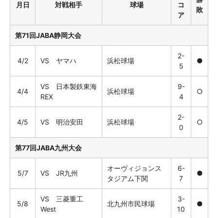
月日
対戦相手
球場
コ
敗
ア
第71回JABA静岡大会
2-
4/2
VS ヤマハ
浜松球場
●
5
VS 日本製鉄東海
9-
4/4
浜松球場
○
REX
4
2-
4/5
VS 明治安田
浜松球場
○
0
第77回JABA九州大会
オーヴィジョンス
6-
5/7
VS JR九州
●
タジアム下関
7
VS 三菱重工
3-
5/8
北九州市民球場
●
West
10