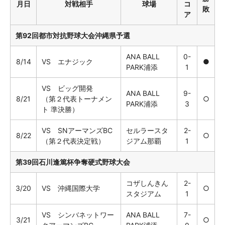
月日
対戦相手
球場
コ
敗
ア
第92回都市対抗野球大会沖縄県予選
ANA BALL
0-
8/14
VS エナジック
●
PARK浦添
1
VS ビッグ開発
ANA BALL
9-
8/21
（第２代表トーナメン
○
PARK浦添
3
ト 準決勝）
VS SNアーマンズBC
セルラースタ
2-
8/22
○
（第２代表決定戦）
ジアム那覇
1
第39回石川逢篤杯争奪硬式野球大会
コザしんきん
2-
3/20
VS 沖縄国際大学
○
スタジアム
1
VS シンバネットワー
ANA BALL
7-
3/21
○