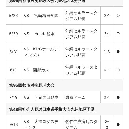
第95回都市対抗野球大会九州地区2次予選
沖縄セルラースタ
5/26
VS 宮崎梅田学園
2-1
○
ジアム那覇
沖縄セルラースタ
5/29
VS Honda熊本
2-1
○
ジアム那覇
VS KMGホールデ
沖縄セルラースタ
5/31
1-6
●
ィングス
ジアム那覇
沖縄セルラースタ
6/3
VS 西部ガス
6-1
○
ジアム那覇
第95回都市対抗野球大会
7/19
VS トヨタ自動車
東京ドーム
0-1
●
第49回社会人野球日本選手権大会九州地区予選
VS 大福ロジステ
佐伯中央病院スタ
2-
9/13
●
ィクス
ジアム
3