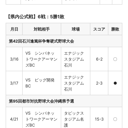
【県内公式戦】6戦：5勝1敗
月日
対戦相手
球場
スコア
勝敗
第42回石川逢篤杯争奪硬式野球大会
VS シンバネッ
エナジック
3/16
トワークアーマン
スタジアム
6-2
〇
ズBC
石川
エナジック
VS ビッグ開発
3/17
スタジアム
2-3
●
BC
石川
第95回都市対抗野球大会沖縄県予選
VS シンバネッ
タピックス
4/21
トワークアーマン
タジアム名
15-3
〇
ズBC
護