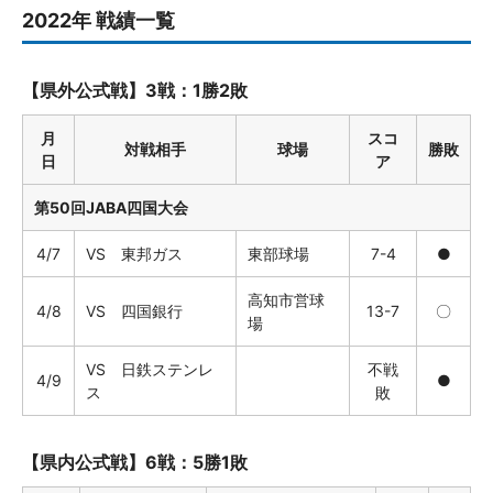
2022年 戦績一覧
【県外公式戦】3戦：1勝2敗
月
スコ
対戦相手
球場
勝敗
日
ア
第50回JABA四国大会
4/7
VS 東邦ガス
東部球場
7-4
●
高知市営球
4/8
VS 四国銀行
13-7
〇
場
VS 日鉄ステンレ
不戦
4/9
●
ス
敗
【県内公式戦】6戦：5勝1敗