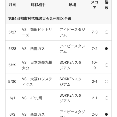
スコ
勝
月日
対戦相手
球場
ア
敗
第94回都市対抗野球大会九州地区予選
VS 苅田ビクトリ
アイビースタジ
5/27
7-3
〇
ーズ
アム
アイビースタジ
5/28
VS 西部ガス
7-2
●
アム
VS 日本製鉄九州
SOKKENスタ
10-
5/29
〇
大分
ジアム
9
VS 大福ロジステ
SOKKENスタ
5/30
2-1
〇
ィクス
ジアム
SOKKENスタ
6/1
VS JR九州
2-1
〇
ジアム
アイビースタジ
6/3
VS 西部ガス
2-0
●