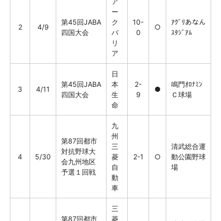
ア
ー
第45回JABA
ク
10-
ｱｸﾞﾘあなん
2
4/9
○
四国大会
バ
0
ｽﾀｼﾞｱﾑ
リ
ア
日
第45回JABA
本
2-
鳴門ｵﾛﾅﾐﾝ
3
4/11
●
四国大会
生
9
Ｃ球場
命
九
州
第87回都市
三
清武総合運
対抗野球大
4
5/30
菱
2-1
○
動公園野球
会九州地区
自
場
予選１回戦
動
車
三
第87回都市
菱