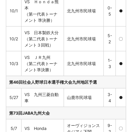
VS Ｈｏｎｄａ熊
本
0-
10/1
北九州市民球場
●
（第一代表トーナ
5
メント 準決勝）
VS 日本製鉄大分
5-
10/2
（第二代表トーナ
北九州市民球場
〇
2
メント３回戦）
VS ＪＲ九州
1-
10/3
（第二代表トーナ
北九州市民球場
●
3
メント準決勝）
第46回社会人野球日本選手権大会九州地区予選
VS 九州三菱自動
3-
5/27
山鹿市民球場
●
車
4
第73回JABA九州大会
オーヴィジョンス
9-
5/7
VS Honda
〇
タジアム下関
2