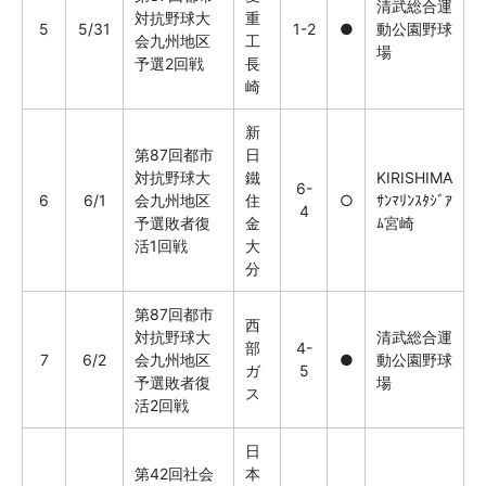
清武総合運
対抗野球大
重
5
5/31
1-2
●
動公園野球
会九州地区
工
場
予選2回戦
長
崎
新
第87回都市
日
対抗野球大
鐵
KIRISHIMA
6-
6
6/1
会九州地区
住
○
ｻﾝﾏﾘﾝｽﾀｼﾞｱ
4
予選敗者復
金
ﾑ宮崎
活1回戦
大
分
第87回都市
西
対抗野球大
清武総合運
部
4-
7
6/2
会九州地区
●
動公園野球
ガ
5
予選敗者復
場
ス
活2回戦
日
第42回社会
本