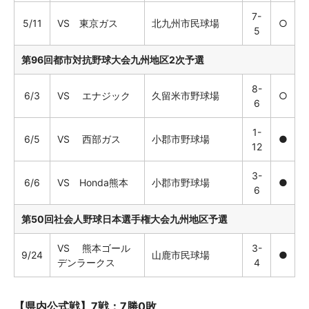
7-
5/11
VS 東京ガス
北九州市民球場
○
5
第96回都市対抗野球大会九州地区2次予選
8-
6/3
VS エナジック
久留米市野球場
○
6
1-
6/5
VS 西部ガス
小郡市野球場
●
12
3-
6/6
VS Honda熊本
小郡市野球場
●
6
第50回社会人野球日本選手権大会九州地区予選
VS 熊本ゴール
3-
9/24
山鹿市民球場
●
デンラークス
4
【県内公式戦】7戦：7勝0敗