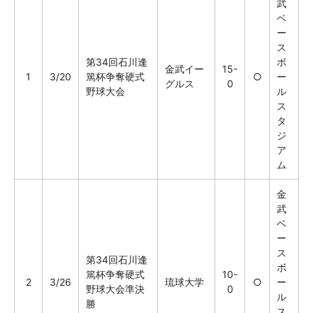
武
ベ
ー
ス
第34回石川逢
ボ
金武イー
15-
1
3/20
篤杯争奪硬式
○
ー
グルス
0
野球大会
ル
ス
タ
ジ
ア
ム
金
武
ベ
ー
ス
第34回石川逢
ボ
篤杯争奪硬式
10-
2
3/26
琉球大学
○
ー
野球大会準決
0
ル
勝
ス