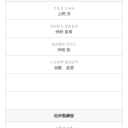
うえま じゅん
上間 淳
なかむら なおまさ
仲村 直将
なかほど ひらく
仲程 拓
いとかず まさひで
糸数 昌英
社外取締役
よぎ たつき