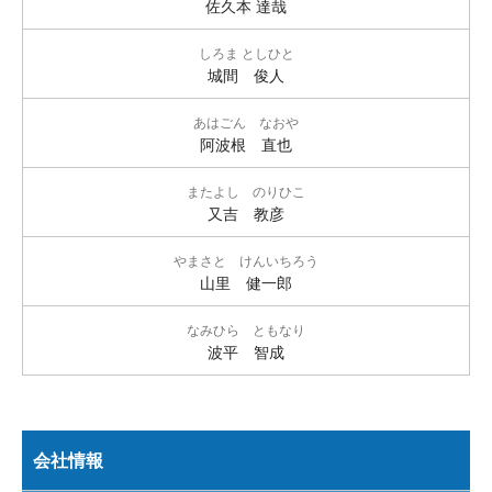
佐久本 達哉
しろま としひと
城間 俊人
あはごん なおや
阿波根 直也
またよし のりひこ
又吉 教彦
やまさと けんいちろう
山里 健一郎
なみひら ともなり
波平 智成
会社情報