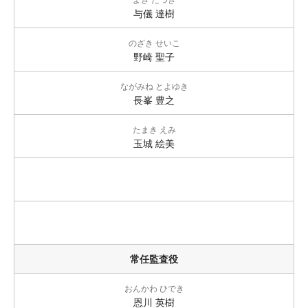
与儀 達樹
のざき せいこ
野崎 聖子
ながみね とよゆき
長峯 豊之
たまき えみ
玉城 絵美
常任監査役
おんかわ ひでき
恩川 英樹