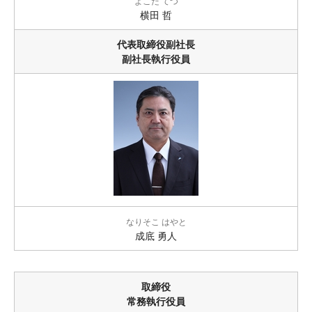
よこだ てつ
横田 哲
代表取締役副社長
副社長執行役員
なりそこ はやと
成底 勇人
取締役
常務執行役員