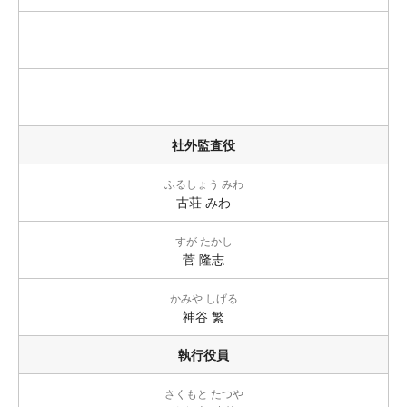
社外監査役
ふるしょう みわ
古荘 みわ
すが たかし
菅 隆志
かみや しげる
神谷 繁
執行役員
さくもと たつや