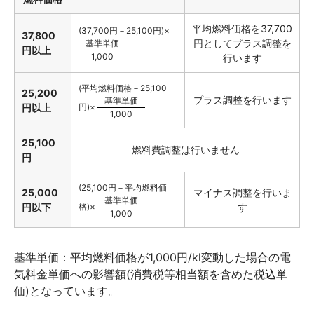
平均燃料価格を37,700
(37,700円－25,100円)×
37,800
円としてプラス調整を
基準単価
円以上
1,000
行います
(平均燃料価格－25,100
25,200
プラス調整を行います
基準単価
円)×
円以上
1,000
25,100
燃料費調整は行いません
円
(25,100円－平均燃料価
25,000
マイナス調整を行いま
基準単価
格)×
円以下
す
1,000
基準単価：平均燃料価格が1,000円/kl変動した場合の電
気料金単価への影響額(消費税等相当額を含めた税込単
価)となっています。