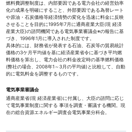
燃料費調整制度は、内部要因である電力会社の経営効率
化の成果を明確にすること、外部要因である為替レート
や原油・石炭価格等経済情勢の変化を迅速に料金に反映
させることを目的に1995年7月に通商産業大臣(現 経済
産業大臣)の諮問機関である電気事業審議会※の報告に基
づき、1996年1月に導入された制度です。
具体的には、財務省が発表する石油、石炭等の貿易統計
価格の3ケ月平均値を基に経済産業省令に基づき平均燃
料価格を算出し、電力会社の料金改定時の基準燃料価格
(弊社の場合、2008年1～3月の平均値)と比較して、自動
的に電気料金を調整するものです。
電気事業審議会
通商産業省(現 経済産業省)に付属し、大臣の諮問に応じ
て電気事業制度に関する 事項を調査・審議する機関。現
在の総合資源エネルギー調査会電気事業分科会。