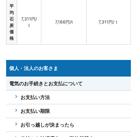
平
均
石
7,311円/
7,166円/t
7,311円/ｔ
炭
ｔ
価
格
個人・法人のお客さま
電気のお手続きとお支払について
お支払い方法
お支払い期限
お引っ越しが決まったら