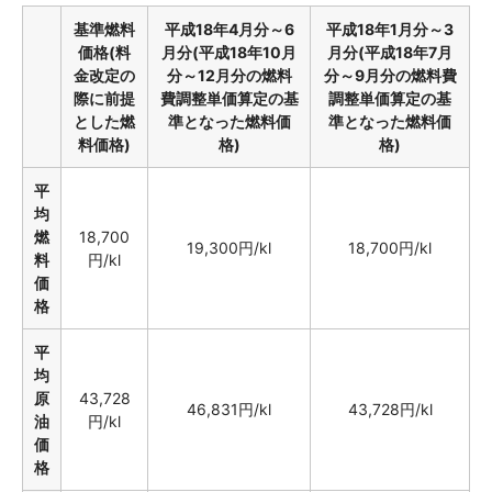
基準燃料
平成18年4月分～6
平成18年1月分～3
価格(料
月分(平成18年10月
月分(平成18年7月
金改定の
分～12月分の燃料
分～9月分の燃料費
際に前提
費調整単価算定の基
調整単価算定の基
とした燃
準となった燃料価
準となった燃料価
料価格)
格)
格)
平
均
燃
18,700
19,300円/kl
18,700円/kl
料
円/kl
価
格
平
均
原
43,728
46,831円/kl
43,728円/kl
油
円/kl
価
格