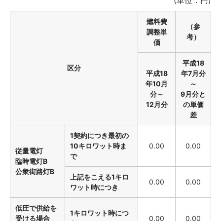
(単位：円)
燃料費
（参
調整単
考）
価
平成18
区分
平成18
年7月分
年10月
～
分～
9月分と
12月分
の単価
差
1契約につき最初の
10キロワット時ま
0.00
0.00
従量電灯
で
臨時電灯B
公衆街路灯B
上記をこえる1キロ
0.00
0.00
ワット時につき
低圧で供給を
1キロワット時につ
受ける場合
0.00
0.00