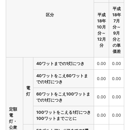
平成
区分
平成
18年
18年
7月
10月
分～
分～
9月
12月
分と
分
の単
価差
40ワットまでの1灯につき
0.00
0.00
40ワットをこえ60ワットま
0.00
0.00
での1灯につき
電
灯
60ワットをこえ100ワットま
0.00
0.00
での1灯につき
定額
100ワットをこえる1灯につき
電
0.00
0.00
100ワットまでごとに
灯・
公衆