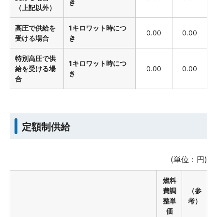
き
（上記以外）
高圧で供給を
1キロワット時につ
0.00
0.00
受ける場合
き
特別高圧で供
1キロワット時につ
給を受ける場
0.00
0.00
き
合
定額制供給
(単位：円)
燃料
費調
（参
整単
考）
価