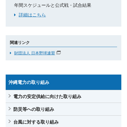
しました
年間スケジュールと公式戦・試合結果
詳細はこちら
2023.09.15
部員紹介（選手・スタッフ一覧）更新しま
した
2023.09.15
勇退者の挨拶を更新しました
関連リンク
財団法人 日本野球連盟
2023.09.15
戦績一覧を更新しました
2022.12.23
勇退者の挨拶を更新しました
沖縄電力の取り組み
2022.04.27
戦績一覧を更新しました
電力の安定供給に向けた取り組み
2022.02.15
部員紹介（選手・スタッフ一覧）を更新し
ました
防災等への取り組み
台風に対する取り組み
2021.12.08
勇退者の挨拶を更新しました