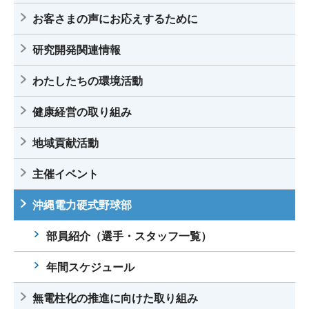
お客さまの声にお応えするために
2021.10.27
第92回都市対抗野球大会補強選手紹介
研究開発関連情報
2021.10.06
第92回都市対抗野球大会九州地区予選の結
わたしたちの環境活動
果を更新しました
健康経営の取り組み
2021.06.29
第46回社会人野球日本選手権大会九州地
区予選の結果を更新しました
地域貢献活動
主催イベント
2021.05.20
第73回JABA九州大会の結果を更新しまし
た
沖縄電力硬式野球部
2021.05.20
部員紹介（選手・スタッフ一覧）を更新し
部員紹介（選手・スタッフ一覧）
ました
年間スケジュール
2021.05.20
第49回JABA四国大会の結果を更新しまし
た
無電柱化の推進に向けた取り組み