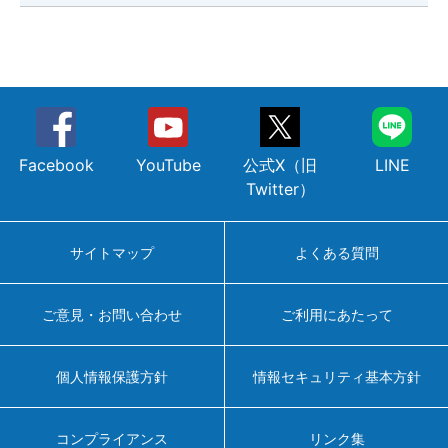
2021.05.20
第75回JABA東京スポニチ大会の結果を更
新しました
2021.01.08
勇退者の挨拶を更新しました
Facebook
YouTube
公式X（旧
LINE
2020.10.29
第91回都市対抗野球大会補強選手紹介
Twitter）
2020.10.23
第91回都市対抗野球選手権九州地区予選
の結果を更新しました
サイトマップ
よくある質問
2020.09.28
第91回都市対抗野球選手権九州地区予選
ご意見・お問い合わせ
ご利用にあたって
の組合せを更新しました
2020.01.27
勇退者の挨拶を更新しました
個人情報保護方針
情報セキュリティ基本方針
2019.10.18
第45回社会人野球日本選手権大会の組合せ
コンプライアンス
リンク集