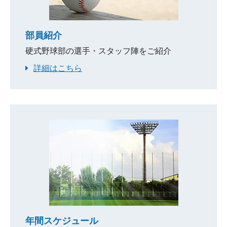
2024.12.27
戦績一覧を更新しました
部員紹介
2024.12.27
勇退者の挨拶を更新しました
硬式野球部の選手・スタッフ陣をご紹介
詳細はこちら
2024.08.22
戦績一覧を更新しました
2024.06.24
第95回都市対抗野球大会の組みあわせを
更新しました
2024.06.24
第95回都市対抗野球大会補強選手紹介
2024.06.10
第95回都市対抗野球 本大会出場決定！
2024.05.09
戦績一覧を更新しました
2024.05.09
年間スケジュール
部員紹介（選手・スタッフ一覧）を更新