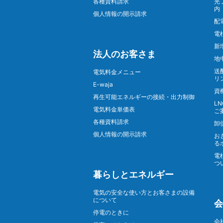
各種資料請求
光
内
個人情報の開示請求
配
電
新
法人のお客さま
地
送
電気料金メニュー
リ
E-waja
資
再生可能エネルギーの接続・出力制御
L
電気料金単価表
ご
各種資料請求
卸
個人情報の開示請求
お
る
電
つ
暮らしとエネルギー
電気の安全な使い方とお客さまの設備
について
会
停電のときに
会