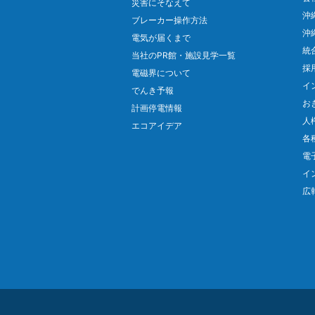
災害にそなえて
沖
ブレーカー操作方法
沖
電気が届くまで
統
当社のPR館・施設見学一覧
採
電磁界について
イ
でんき予報
お
計画停電情報
人
エコアイデア
各
電
イ
広