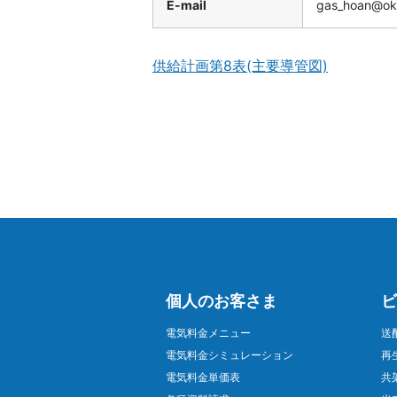
E-mail
gas_hoan@oki
供給計画第8表(主要導管図)
個人のお客さま
ビ
電気料金メニュー
送
電気料金シミュレーション
再
電気料金単価表
共