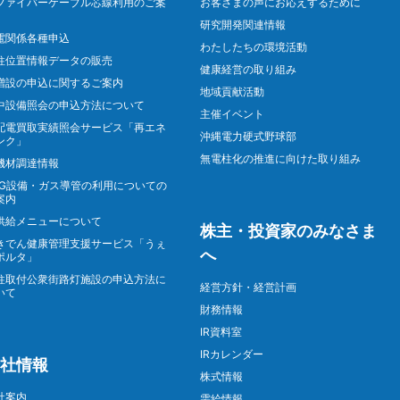
ファイバーケーブル芯線利用のご案
お客さまの声にお応えするために
研究開発関連情報
電関係各種申込
わたしたちの環境活動
柱位置情報データの販売
健康経営の取り組み
増設の申込に関するご案内
地域貢献活動
中設備照会の申込方法について
主催イベント
配電買取実績照会サービス「再エネ
沖縄電力硬式野球部
ンク」
無電柱化の推進に向けた取り組み
機材調達情報
NG設備・ガス導管の利用についての
案内
供給メニューについて
株主・投資家のみなさま
きでん健康管理支援サービス「うぇ
へ
ポルタ」
柱取付公衆街路灯施設の申込方法に
経営方針・経営計画
いて
財務情報
IR資料室
IRカレンダー
社情報
株式情報
社案内
需給情報