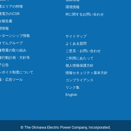
縄エリアの特徴
環境情報
縄電力のCSR
IRに関するお問い合わせ
合報告書
用情報
ンターンシップ情報
サイトマップ
きでんグループ
よくある質問
権尊重の取り組み
ご意見・お問い合わせ
種行動計画・方針等
ご利用にあたって
子公告
個人情報保護方針
ンボイス制度について
情報セキュリティ基本方針
報・広告ツール
コンプライアンス
リンク集
English
© The Okinawa Electric Power Company, Incorporated.