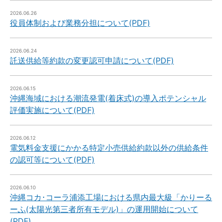
2026.06.26
役員体制および業務分担について(PDF)
2026.06.24
託送供給等約款の変更認可申請について(PDF)
2026.06.15
沖縄海域における潮流発電(着床式)の導入ポテンシャル
評価実施について(PDF)
2026.06.12
電気料金支援にかかる特定小売供給約款以外の供給条件
の認可等について(PDF)
2026.06.10
沖縄コカ･コーラ浦添工場における県内最大級「かりーる
ーふ(太陽光第三者所有モデル)」の運用開始について
(PDF)