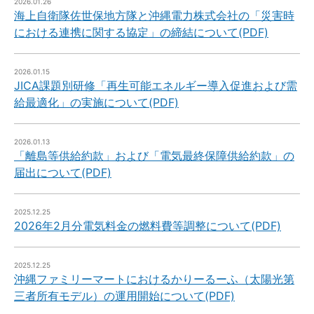
2026.01.26
海上自衛隊佐世保地方隊と沖縄電力株式会社の「災害時
における連携に関する協定」の締結について(PDF)
2026.01.15
JICA課題別研修「再生可能エネルギー導入促進および需
給最適化」の実施について(PDF)
2026.01.13
「離島等供給約款」および「電気最終保障供給約款」の
届出について(PDF)
2025.12.25
2026年2月分電気料金の燃料費等調整について(PDF)
2025.12.25
沖縄ファミリーマートにおけるかりーるーふ（太陽光第
三者所有モデル）の運用開始について(PDF)