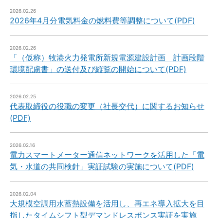
2026.02.26
2026年4月分電気料金の燃料費等調整について(PDF)
2026.02.26
「（仮称）牧港火力発電所新規電源建設計画 計画段階
環境配慮書」の送付及び縦覧の開始について(PDF)
2026.02.25
代表取締役の役職の変更（社長交代）に関するお知らせ
(PDF)
2026.02.16
電力スマートメーター通信ネットワークを活用した「電
気・水道の共同検針」実証試験の実施について(PDF)
2026.02.04
大規模空調用水蓄熱設備を活用し、再エネ導入拡大を目
指したタイムシフト型デマンドレスポンス実証を実施