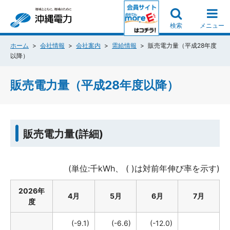
検索
メニュー
ホーム
会社情報
会社案内
需給情報
販売電力量（平成28年度
以降）
販売電力量（平成28年度以降）
販売電力量(詳細)
(単位:千kWh、 ( )は対前年伸び率を示す)
2026年
4月
5月
6月
7月
度
(-9.1)
(-6.6)
(-12.0)