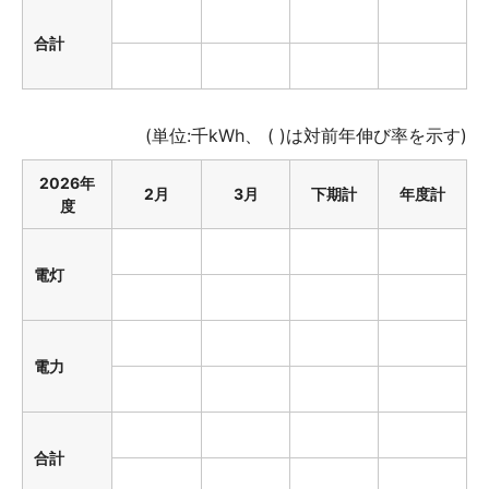
合計
(単位:千kWh、 ( )は対前年伸び率を示す)
2026年
2月
3月
下期計
年度計
度
電灯
電力
合計