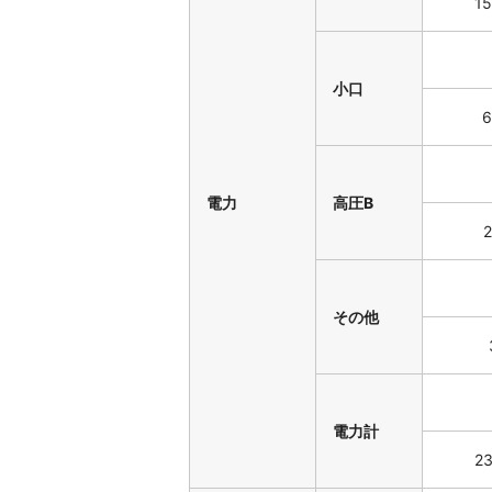
15
小口
6
電力
高圧B
2
その他
電力計
23