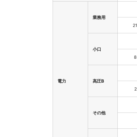
業務用
2
小口
8
電力
高圧B
2
その他