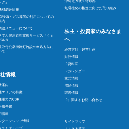
沖縄電力硬式野球部
ンク」
無電柱化の推進に向けた取り組み
機材調達情報
NG設備・ガス導管の利用についての
案内
供給メニューについて
株主・投資家のみなさま
きでん健康管理支援サービス「うぇ
へ
ポルタ」
柱取付公衆街路灯施設の申込方法に
経営方針・経営計画
いて
財務情報
IR資料室
IRカレンダー
社情報
株式情報
社案内
需給情報
縄エリアの特徴
環境情報
縄電力のCSR
IRに関するお問い合わせ
合報告書
用情報
ンターンシップ情報
サイトマップ
きでんグループ
よくある質問