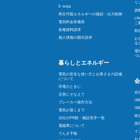
リ
E-waja
資
再生可能エネルギーの接続・出力制御
L
電気料金単価表
ご
各種資料請求
卸
個人情報の開示請求
お
る
電
つ
暮らしとエネルギー
電気の安全な使い方とお客さまの設備
について
会
停電のときに
会
災害にそなえて
沖
ブレーカー操作方法
沖
電気が届くまで
統
当社のPR館・施設見学一覧
採
電磁界について
イ
でんき予報
お