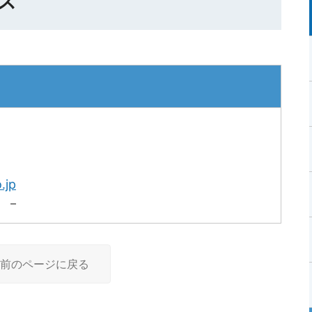
ス
.jp
 －
前のページに戻る