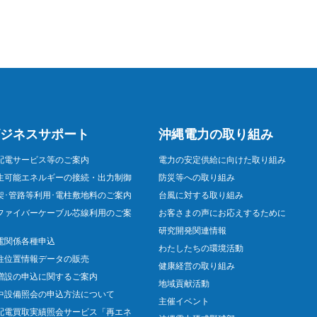
ジネスサポート
沖縄電力の取り組み
配電サービス等のご案内
電力の安定供給に向けた取り組み
生可能エネルギーの接続・出力制御
防災等への取り組み
架･管路等利用･電柱敷地料のご案内
台風に対する取り組み
ファイバーケーブル芯線利用のご案
お客さまの声にお応えするために
研究開発関連情報
電関係各種申込
わたしたちの環境活動
柱位置情報データの販売
健康経営の取り組み
増設の申込に関するご案内
地域貢献活動
中設備照会の申込方法について
主催イベント
配電買取実績照会サービス「再エネ