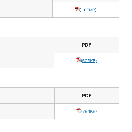
(1.07MB)
】
PDF
(503KB)
PDF
(784KB)
】