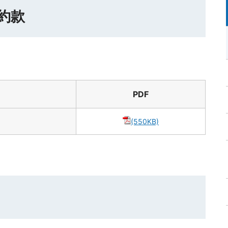
約款
PDF
(550KB)