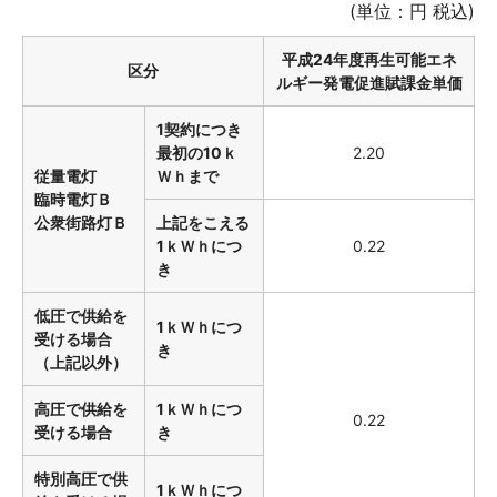
(単位：円 税込)
平成24年度再生可能エネ
区分
ルギー発電促進賦課金単価
1契約につき
最初の10ｋ
2.20
従量電灯
Ｗｈまで
臨時電灯Ｂ
公衆街路灯Ｂ
上記をこえる
1ｋＷｈにつ
0.22
き
低圧で供給を
1ｋＷｈにつ
受ける場合
き
（上記以外）
高圧で供給を
1ｋＷｈにつ
0.22
受ける場合
き
特別高圧で供
1ｋＷｈにつ