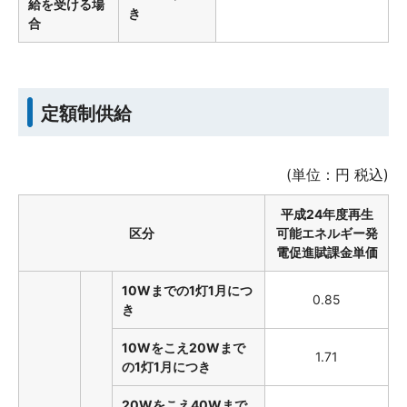
給を受ける場
き
合
定額制供給
(単位：円 税込)
平成24年度再生
区分
可能エネルギー発
電促進賦課金単価
10Wまでの1灯1月につ
0.85
き
10Wをこえ20Wまで
1.71
の1灯1月につき
20Wをこえ40Wまで