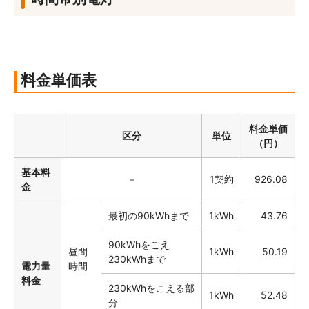
料金
単価表
料金単価
区分
単位
（円）
基本料
－
1契約
926.08
金
最初の90kWhまで
1kWh
43.76
90kWhをこえ
昼間
1kWh
50.19
230kWhまで
電力量
時間
料金
230kWhをこえる部
1kWh
52.48
分