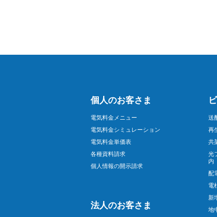
個人のお客さま
ビ
電気料金メニュー
送
電気料金シミュレーション
再
電気料金単価表
共
各種資料請求
光
内
個人情報の開示請求
配
電
新
法人のお客さま
地