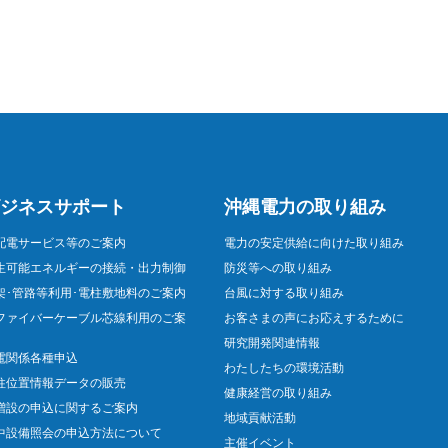
ジネスサポート
沖縄電力の取り組み
配電サービス等のご案内
電力の安定供給に向けた取り組み
生可能エネルギーの接続・出力制御
防災等への取り組み
架･管路等利用･電柱敷地料のご案内
台風に対する取り組み
ファイバーケーブル芯線利用のご案
お客さまの声にお応えするために
研究開発関連情報
電関係各種申込
わたしたちの環境活動
柱位置情報データの販売
健康経営の取り組み
増設の申込に関するご案内
地域貢献活動
中設備照会の申込方法について
主催イベント