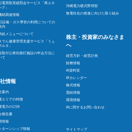
配電買取実績照会サービス「再エネ
沖縄電力硬式野球部
ンク」
無電柱化の推進に向けた取り組み
機材調達情報
NG設備・ガス導管の利用についての
案内
供給メニューについて
株主・投資家のみなさま
きでん健康管理支援サービス「うぇ
へ
ポルタ」
柱取付公衆街路灯施設の申込方法に
経営方針・経営計画
いて
財務情報
IR資料室
IRカレンダー
社情報
株式情報
社案内
需給情報
縄エリアの特徴
環境情報
縄電力のCSR
IRに関するお問い合わせ
合報告書
用情報
ンターンシップ情報
サイトマップ