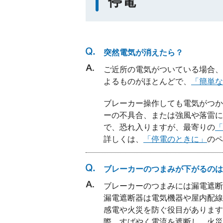
停電
突然電気が消えたら？
ご近所の電気がついている場合、
よるものがほとんどで、
「簡単な
ブレーカー操作しても電気がつか
ーの不具合、または強風や落雷に
で、恐れ入りますが、最寄りの
「
詳しくは、
「停電のときに」
のペ
ブレーカーのつまみが下がるのは
ブレーカーのつまみには漏電遮断
漏電遮断器は電気機器や屋内配線
感電や火災を防ぐ役目があります
際、すばやく電流を遮断し、火災