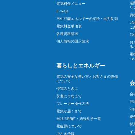
送
電気料金メニュー
リ
E-waja
資
再生可能エネルギーの接続・出力制御
L
電気料金単価表
ご
各種資料請求
卸
個人情報の開示請求
お
る
電
つ
暮らしとエネルギー
電気の安全な使い方とお客さまの設備
について
会
停電のときに
会
災害にそなえて
沖
ブレーカー操作方法
沖
電気が届くまで
統
当社のPR館・施設見学一覧
採
電磁界について
イ
でんき予報