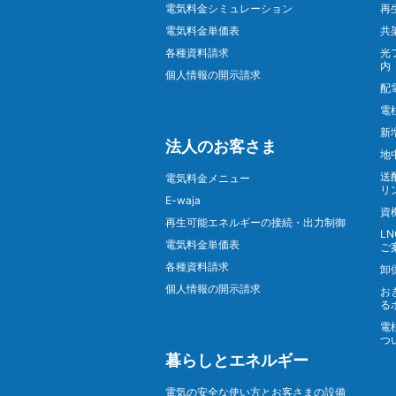
電気料金シミュレーション
再
電気料金単価表
共
各種資料請求
光
内
個人情報の開示請求
配
電
新
法人のお客さま
地
送
電気料金メニュー
リ
E-waja
資
再生可能エネルギーの接続・出力制御
L
電気料金単価表
ご
各種資料請求
卸
個人情報の開示請求
お
る
電
つ
暮らしとエネルギー
電気の安全な使い方とお客さまの設備