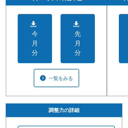
今
先
月
月
分
分
一覧をみる
調整力の詳細