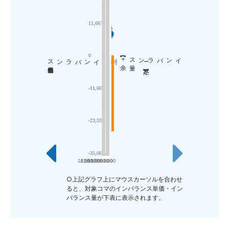
11
11,667
0
8
剰
インバランス
量
【＋
余
料金単価
インバランス
-11,667
4
-23,333
-35,000
0
24:00
21:00
18:00
15:00
12:00
9:00
6:00
3:00
0:00
○上記グラフ上にマウスカーソルを合わせ
ると、対象コマのインバランス単価・イン
バランス量が下表に表示されます。