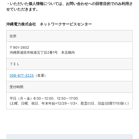
・いただいた個人情報については、お問い合わせへの回答目的でのみ利用さ
せていただきます。
沖縄電力株式会社 ネットワークサービスセンター
住所
〒901-2602
沖縄県浦添市牧港五丁目2番1号 本店構内
ＴＥＬ
098-877-3225
（直通）
受付時間
平日（月～金）8:30～12:00、12:50～17:00
(土曜、日曜、祝日、年末年始<12/29～1/3>、慰霊の日、旧盆(旧暦7/15)除く)