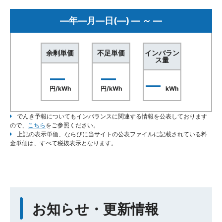
—年—月—日(—) — ～ —
余剰単価
不足単価
インバラン
ス量
—
—
—
円/kWh
円/kWh
kWh
でんき予報についてもインバランスに関連する情報を公表しております
ので、
こちら
をご参照ください。
上記の表示単価、ならびに当サイトの公表ファイルに記載されている料
金単価は、すべて税抜表示となります。
お知らせ・更新情報