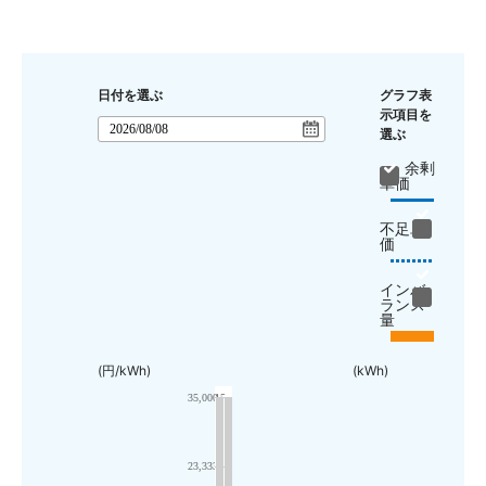
日付を選ぶ
グラフ表
示項目を
選ぶ
余剰
単価
不足単
価
インバ
ランス
量
(円/kWh)
(kWh)
35,000
15
23,333