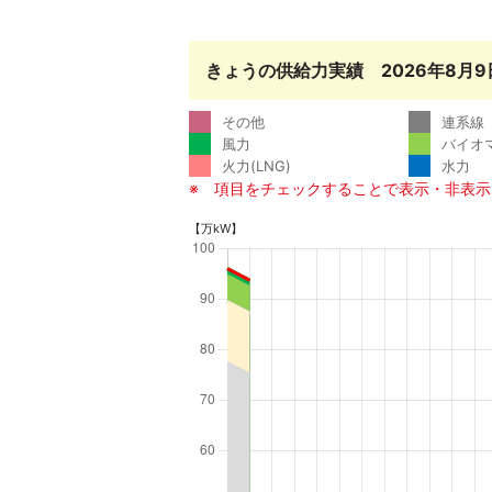
きょうの供給力実績 2026年8月
その他
連系線
風力
バイオ
火力(LNG)
水力
※ 項目をチェックすることで表示・非表
【万kW】