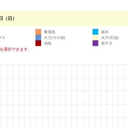
9日（日）
蓄電池
揚水
マス
火力(その他)
火力(石油)
地熱
原子力
示を選択できます。