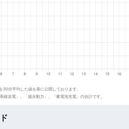
値を30分平均した値を基に公開しております。
連系線送電」、「揚水動力」、「蓄電池充電」の合計です。
ド