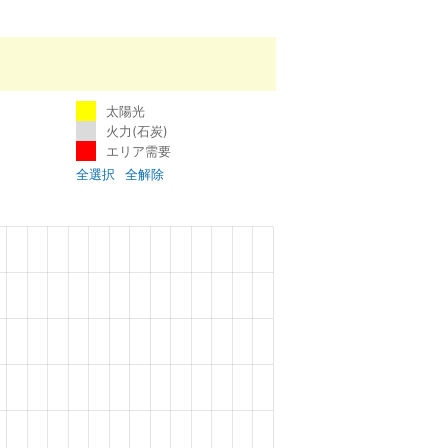
太陽光
火力(石炭)
エリア需要
全選択
全解除