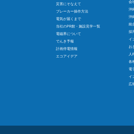
会
災害にそなえて
沖
ブレーカー操作方法
沖
電気が届くまで
統
当社のPR館・施設見学一覧
採
電磁界について
イ
でんき予報
お
計画停電情報
人
エコアイデア
各
電
イ
広