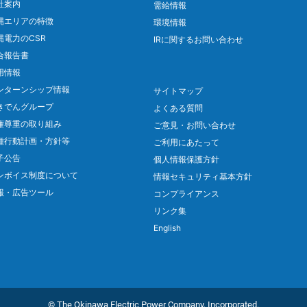
社案内
需給情報
縄エリアの特徴
環境情報
縄電力のCSR
IRに関するお問い合わせ
合報告書
用情報
ンターンシップ情報
サイトマップ
きでんグループ
よくある質問
権尊重の取り組み
ご意見・お問い合わせ
種行動計画・方針等
ご利用にあたって
子公告
個人情報保護方針
ンボイス制度について
情報セキュリティ基本方針
報・広告ツール
コンプライアンス
リンク集
English
© The Okinawa Electric Power Company, Incorporated.