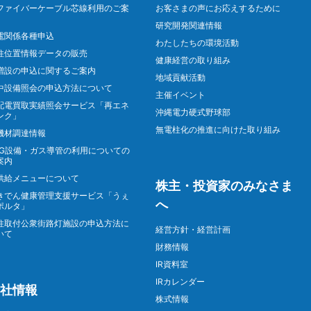
ファイバーケーブル芯線利用のご案
お客さまの声にお応えするために
研究開発関連情報
電関係各種申込
わたしたちの環境活動
柱位置情報データの販売
健康経営の取り組み
増設の申込に関するご案内
地域貢献活動
中設備照会の申込方法について
主催イベント
配電買取実績照会サービス「再エネ
沖縄電力硬式野球部
ンク」
無電柱化の推進に向けた取り組み
機材調達情報
NG設備・ガス導管の利用についての
案内
供給メニューについて
株主・投資家のみなさま
きでん健康管理支援サービス「うぇ
へ
ポルタ」
柱取付公衆街路灯施設の申込方法に
経営方針・経営計画
いて
財務情報
IR資料室
IRカレンダー
社情報
株式情報