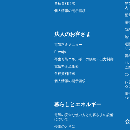
各種資料請求
光
内
個人情報の開示請求
配
電
新
法人のお客さま
地
送
電気料金メニュー
リ
E-waja
資
再生可能エネルギーの接続・出力制御
L
電気料金単価表
ご
各種資料請求
卸
個人情報の開示請求
お
る
電
つ
暮らしとエネルギー
電気の安全な使い方とお客さまの設備
について
会
停電のときに