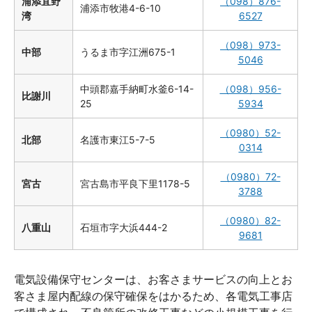
浦添宜野
（098）876-
浦添市牧港4-6-10
湾
6527
（098）973-
中部
うるま市字江洲675-1
5046
中頭郡嘉手納町水釜6-14-
（098）956-
比謝川
25
5934
（0980）52-
北部
名護市東江5-7-5
0314
（0980）72-
宮古
宮古島市平良下里1178-5
3788
（0980）82-
八重山
石垣市字大浜444-2
9681
電気設備保守センターは、お客さまサービスの向上とお
客さま屋内配線の保守確保をはかるため、各電気工事店