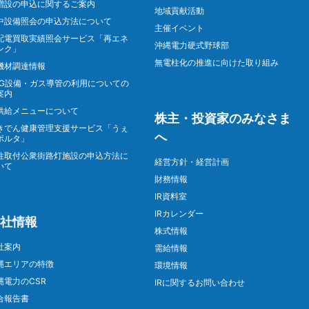
増設の申込に関するご案内
地域貢献活動
中設備照会の申込方法について
主催イベント
配電買取実績照会サービス「再エネ
沖縄電力硬式野球部
ンク」
無電柱化の推進に向けた取り組み
機材調達情報
NG設備・ガス導管の利用についての
案内
供給メニューについて
株主・投資家のみなさま
きでん健康管理支援サービス「うぇ
へ
ポルタ」
柱取付公衆街路灯施設の申込方法に
経営方針・経営計画
いて
財務情報
IR資料室
IRカレンダー
社情報
株式情報
社案内
需給情報
縄エリアの特徴
環境情報
縄電力のCSR
IRに関するお問い合わせ
合報告書