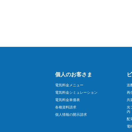
個人のお客さま
ビ
電気料金メニュー
送
電気料金シミュレーション
再
電気料金単価表
共
各種資料請求
光
内
個人情報の開示請求
配
電