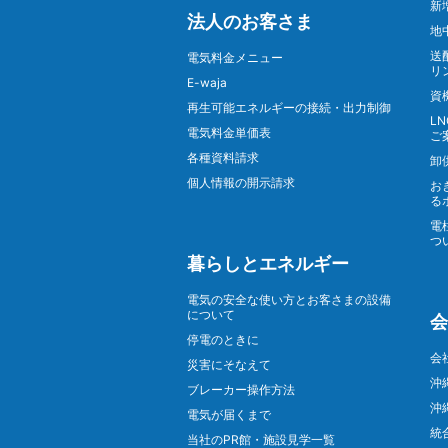
新
法人のお客さま
地
送
電気料金メニュー
リ
E-waja
資
再生可能エネルギーの接続・出力制御
L
電気料金単価表
ご
各種資料請求
卸
個人情報の開示請求
お
る
電
つ
暮らしとエネルギー
電気の安全な使い方とお客さまの設備
について
会
停電のときに
会
災害にそなえて
沖
ブレーカー操作方法
沖
電気が届くまで
統
当社のPR館・施設見学一覧