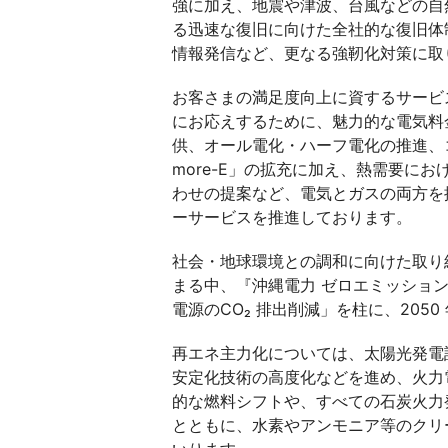
強に加え、地震や津波、台風などの自
る迅速な復旧に向けた全社的な復旧体
情報発信など、更なる強靭化対策に取
お客さまの満足度向上に資するサービ
にお応えするために、魅力的な電気料
供、オール電化・ハーフ電化の推進、
more-E」の拡充に加え、熱需要に
わせの提案など、電気とガスの両方を
ーサービスを推進しております。
社会・地球環境との調和に向けた取り
まる中、『沖縄電力 ゼロエミッショ
電源のCO₂ 排出削減」を柱に、205
再エネ主力化については、太陽光発電設
安定化技術の高度化などを進め、火力
的な燃料シフトや、すべての石炭火力
とともに、水素やアンモニア等のクリ