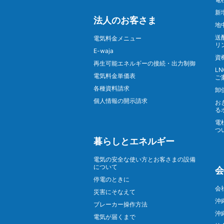
新
法人のお客さま
地
送
電気料金メニュー
リ
E-waja
資
再生可能エネルギーの接続・出力制御
L
電気料金単価表
ご
各種資料請求
卸
個人情報の開示請求
お
る
電
つ
暮らしとエネルギー
電気の安全な使い方とお客さまの設備
について
会
停電のときに
会
災害にそなえて
沖
ブレーカー操作方法
沖
電気が届くまで