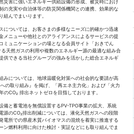
然災害に強いエネルギー供給設備の形成、被災時におけ
制の充実や自治体等の防災関係機関との連携、効果的な
り組んでまいります。
スについては、お客さまの多様なニーズに的確かつ迅速
金メニューや他社とのアライアンスによるサービスの提
コミュニケーションの場となる会員サイト「おきでん
おける天然ガスの利用や複数のエネルギー源の最適な組み合
提供できる当社グループの強みを活かした総合エネルギ
組みについては、地球温暖化対策への社会的な要請が高
ンへの取り組み』を掲げ、「再エネ主力化」および「火力
0 年のCO₂ 排出ネットゼロを目指しております。
備と蓄電池を無償設置するPV-TPO事業の拡大、系統
電源のCO₂排出削減については、液化天然ガスへの段階
発電所での県産木質バイオマスの混焼を着実に推進する
ーン燃料利用に向けた検討・実証などにも取り組んでま