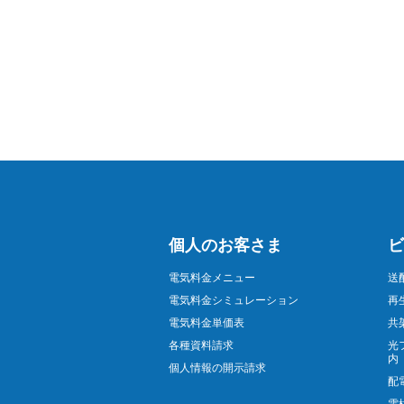
個人のお客さま
ビ
電気料金メニュー
送
電気料金シミュレーション
再
電気料金単価表
共
各種資料請求
光
内
個人情報の開示請求
配
電