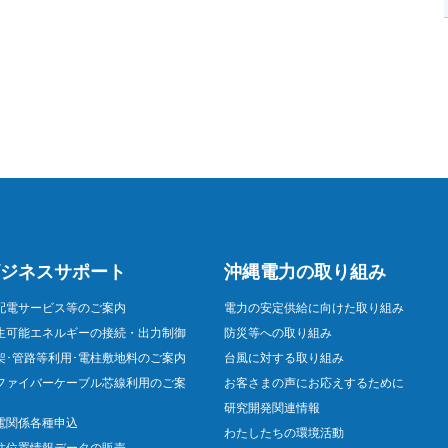
ジネスサポート
沖縄電力の取り組み
配電サービス等のご案内
電力の安定供給に向けた取り組み
生可能エネルギーの接続・出力制御
防災等への取り組み
架･管路等利用･電柱敷地料のご案内
台風に対する取り組み
ファイバーケーブル芯線利用のご案
お客さまの声にお応えするために
研究開発関連情報
電関係各種申込
わたしたちの環境活動
柱位置情報データの販売