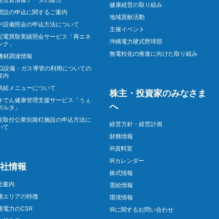
健康経営の取り組み
増設の申込に関するご案内
地域貢献活動
中設備照会の申込方法について
主催イベント
配電買取実績照会サービス「再エネ
沖縄電力硬式野球部
ンク」
無電柱化の推進に向けた取り組み
機材調達情報
NG設備・ガス導管の利用についての
案内
供給メニューについて
株主・投資家のみなさま
きでん健康管理支援サービス「うぇ
へ
ポルタ」
柱取付公衆街路灯施設の申込方法に
経営方針・経営計画
いて
財務情報
IR資料室
IRカレンダー
社情報
株式情報
社案内
需給情報
縄エリアの特徴
環境情報
縄電力のCSR
IRに関するお問い合わせ