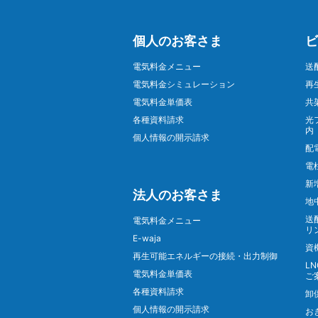
個人のお客さま
ビ
電気料金メニュー
送
電気料金シミュレーション
再
電気料金単価表
共
各種資料請求
光
内
個人情報の開示請求
配
電
新
法人のお客さま
地
送
電気料金メニュー
リ
E-waja
資
再生可能エネルギーの接続・出力制御
L
電気料金単価表
ご
各種資料請求
卸
個人情報の開示請求
お