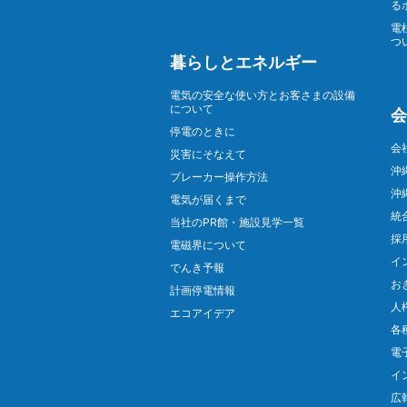
る
電
つ
暮らしとエネルギー
電気の安全な使い方とお客さまの設備
について
会
停電のときに
会
災害にそなえて
沖
ブレーカー操作方法
沖
電気が届くまで
統
当社のPR館・施設見学一覧
採
電磁界について
イ
でんき予報
お
計画停電情報
人
エコアイデア
各
電
イ
広