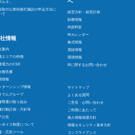
へ
ポルタ」
柱取付公衆街路灯施設の申込方法に
経営方針・経営計画
いて
財務情報
IR資料室
IRカレンダー
社情報
株式情報
社案内
需給情報
縄エリアの特徴
環境情報
縄電力のCSR
IRに関するお問い合わせ
合報告書
用情報
ンターンシップ情報
サイトマップ
きでんグループ
よくある質問
権尊重の取り組み
ご意見・お問い合わせ
種行動計画・方針等
ご利用にあたって
子公告
個人情報保護方針
ンボイス制度について
情報セキュリティ基本方針
報・広告ツール
コンプライアンス