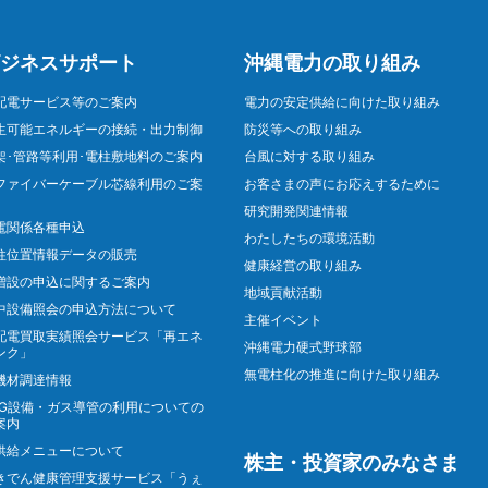
ジネスサポート
沖縄電力の取り組み
配電サービス等のご案内
電力の安定供給に向けた取り組み
生可能エネルギーの接続・出力制御
防災等への取り組み
架･管路等利用･電柱敷地料のご案内
台風に対する取り組み
ファイバーケーブル芯線利用のご案
お客さまの声にお応えするために
研究開発関連情報
電関係各種申込
わたしたちの環境活動
柱位置情報データの販売
健康経営の取り組み
増設の申込に関するご案内
地域貢献活動
中設備照会の申込方法について
主催イベント
配電買取実績照会サービス「再エネ
沖縄電力硬式野球部
ンク」
無電柱化の推進に向けた取り組み
機材調達情報
NG設備・ガス導管の利用についての
案内
供給メニューについて
株主・投資家のみなさま
きでん健康管理支援サービス「うぇ