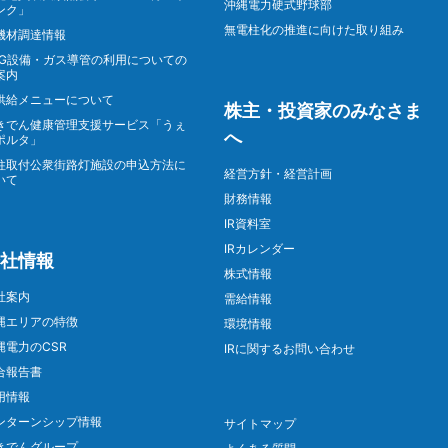
沖縄電力硬式野球部
ンク」
無電柱化の推進に向けた取り組み
機材調達情報
NG設備・ガス導管の利用についての
案内
供給メニューについて
株主・投資家のみなさま
きでん健康管理支援サービス「うぇ
へ
ポルタ」
柱取付公衆街路灯施設の申込方法に
経営方針・経営計画
いて
財務情報
IR資料室
IRカレンダー
社情報
株式情報
社案内
需給情報
縄エリアの特徴
環境情報
縄電力のCSR
IRに関するお問い合わせ
合報告書
用情報
ンターンシップ情報
サイトマップ
きでんグループ