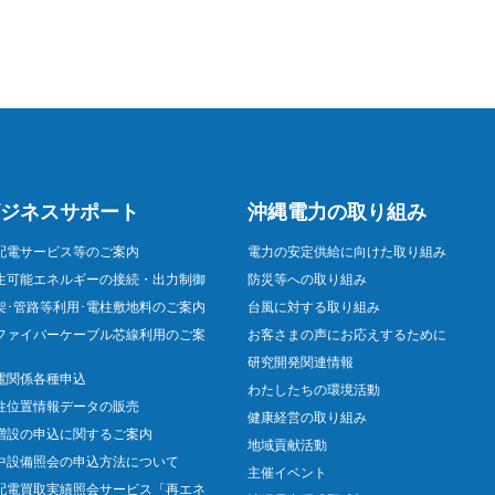
ジネスサポート
沖縄電力の取り組み
配電サービス等のご案内
電力の安定供給に向けた取り組み
生可能エネルギーの接続・出力制御
防災等への取り組み
架･管路等利用･電柱敷地料のご案内
台風に対する取り組み
ファイバーケーブル芯線利用のご案
お客さまの声にお応えするために
研究開発関連情報
電関係各種申込
わたしたちの環境活動
柱位置情報データの販売
健康経営の取り組み
増設の申込に関するご案内
地域貢献活動
中設備照会の申込方法について
主催イベント
配電買取実績照会サービス「再エネ