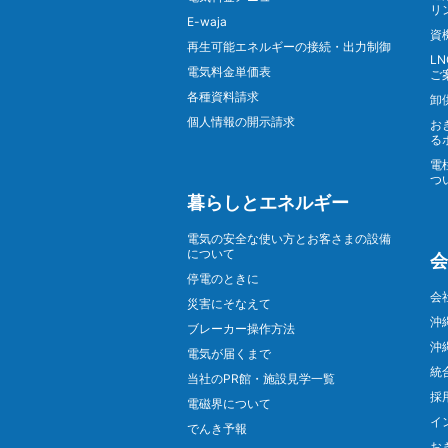
リ
E-waja
資
再生可能エネルギーの接続・出力制御
L
電気料金単価表
ご
各種資料請求
卸
個人情報の開示請求
お
る
電
つ
暮らしとエネルギー
電気の安全な使い方とお客さまの設備
について
会
停電のときに
会
災害にそなえて
沖
ブレーカー操作方法
沖
電気が届くまで
統
当社のPR館・施設見学一覧
採
電磁界について
イ
でんき予報
お