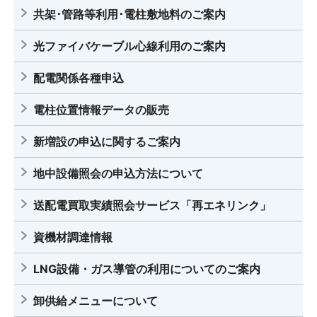
2017.11.17
共架･管路等利用･電柱敷地料のご案内
沖縄エリアにおける再生可能エネルギーの導入量増加に
伴う発電事業者への優先給電ルールのお知らせについて
光ファイバケーブル心線利用のご案内
(PDF)
配電関係各種申込
2017.10.17
電柱位置情報データの販売
沖縄本島系統における再生可能エネルギーの接続可能量
について(PDF)
新増設の申込に関するご案内
2017.09.15
地中設備照会の申込方法について
電力系統利用に関する当社ルールを更新しました
送配電買取実績照会サービス「再エネリンク」
2017.04.03
電力系統利用に関する当社ルールを更新しました
資機材調達情報
LNG設備・ガス導管の利用についてのご案内
2016.11.25
沖縄本島系統における再生可能エネルギーの接続可能量
卸供給メニューについて
(30日等出力制御枠について(PDF)