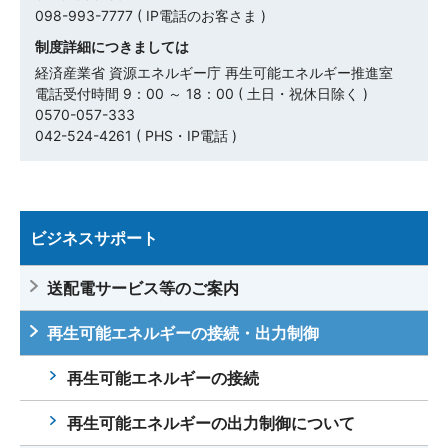
098-993-7777 ( IP電話のお客さま )
2018.11.12
制度詳細につきましては
沖縄本島系統における再生可能エネルギーの出力制御見
経済産業省 資源エネルギー庁 再生可能エネルギー推進室
通し(2018年度算定値)の算定結果等について(PDF)
電話受付時間 9：00 ～ 18：00 ( 土日・祝休日除く )
0570-057-333
042-524-4261 ( PHS・IP電話 )
2018.06.22
与那国島系統における30日等制御枠およびその他6離島
系統(南大東島、北大東島、渡名喜島、粟国島、多良間
島、波照間島)における30日等出力制御枠(目安)の算定結
果について
ビジネスサポート
送配電サービス等のご案内
2018.05.10
太陽光お申し込み時における提出資料の追加について
再生可能エネルギーの接続・出力制御
2017.12.15
再生可能エネルギーの接続
沖縄離島系統における再生可能エネルギー発電設備の出
力制御について
再生可能エネルギーの出力制御について