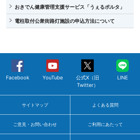
おきでん健康管理支援サービス「うぇるポルタ」
2016.11.01
電力系統利用に関する当社ルールを更新しました
電柱取付公衆街路灯施設の申込方法について
2016.06.30
宮古島系統、石垣島系統及び久米島系統における再生可
能エネルギー発電設備に対する接続可能量算定結果及び
接続申込みの回答再開について(久米島町での説明会日程
を掲載しました(PDF)
Facebook
YouTube
公式X（旧
LINE
2016.06.20
Twitter）
宮古島系統、石垣島系統及び久米島系統における再生可
能エネルギー発電設備に対する接続可能量算定結果及び
接続申込みの回答再開についてのお知らせ(PDF)
サイトマップ
よくある質問
2016.04.01
ご意見・お問い合わせ
ご利用にあたって
電力系統利用に関する当社ルールを更新しました