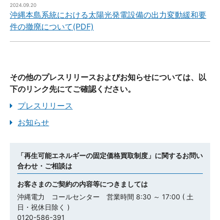
2024.09.20
沖縄本島系統における太陽光発電設備の出力変動緩和要
件の撤廃について(PDF)
2024.07.26
太陽光発電設備を当社系統へ接続する際の出力変動緩和
対策に関する技術要件の撤廃時期の見通しについて
その他のプレスリリースおよびお知らせについては、以
(PDF)
下のリンク先にてご確認ください。
プレスリリース
2023.01.06
お知らせ
でんき予報（再生可能エネルギー出力制御見通し）公表
機能の一時停止について(PDF)
「再生可能エネルギーの固定価格買取制度」に関するお問い
2022.11.07
合わせ・ご相談は
FIT・FIP認定を取得された発電事業者さまへ
お客さまのご契約の内容等につきましては
沖縄電力 コールセンター 営業時間 8:30 ～ 17:00 ( 土
2021.03.31
日・祝休日除く )
指定電気事業者制度の廃止について(PDF)
0120-586-391