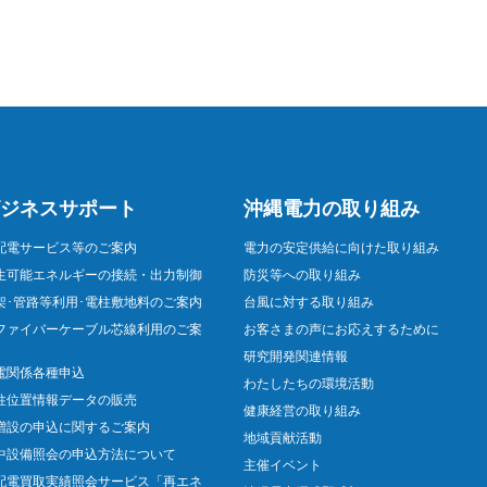
ジネスサポート
沖縄電力の取り組み
配電サービス等のご案内
電力の安定供給に向けた取り組み
生可能エネルギーの接続・出力制御
防災等への取り組み
架･管路等利用･電柱敷地料のご案内
台風に対する取り組み
ファイバーケーブル芯線利用のご案
お客さまの声にお応えするために
研究開発関連情報
電関係各種申込
わたしたちの環境活動
柱位置情報データの販売
健康経営の取り組み
増設の申込に関するご案内
地域貢献活動
中設備照会の申込方法について
主催イベント
配電買取実績照会サービス「再エネ