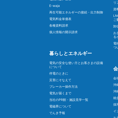
リ
E-waja
資
再生可能エネルギーの接続・出力制御
L
電気料金単価表
ご
各種資料請求
卸
個人情報の開示請求
お
る
電
つ
暮らしとエネルギー
電気の安全な使い方とお客さまの設備
について
会
停電のときに
会
災害にそなえて
沖
ブレーカー操作方法
沖
電気が届くまで
統
当社のPR館・施設見学一覧
採
電磁界について
イ
でんき予報
お