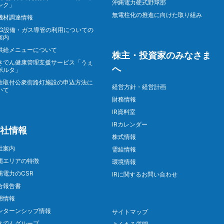
沖縄電力硬式野球部
ンク」
無電柱化の推進に向けた取り組み
機材調達情報
NG設備・ガス導管の利用についての
案内
供給メニューについて
株主・投資家のみなさま
きでん健康管理支援サービス「うぇ
へ
ポルタ」
柱取付公衆街路灯施設の申込方法に
経営方針・経営計画
いて
財務情報
IR資料室
IRカレンダー
社情報
株式情報
社案内
需給情報
縄エリアの特徴
環境情報
縄電力のCSR
IRに関するお問い合わせ
合報告書
用情報
ンターンシップ情報
サイトマップ
きでんグループ