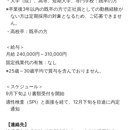
・大学（院）、高専、短期大学、専門学校：既卒の方
※卒業後3年以内の既卒の方で正社員としての勤務経験が
ない方は定期採用の対象となるため、ご応募できませ
ん。
・高校卒：既卒の方
＜給与＞
月給 240,000円～310,000円
固定残業代の有無：なし
※25歳～30歳平均で賞与を含んでおりません。
＜スケジュール＞
9月下旬より書類受付を開始
適性検査（SPI）と面接を経て、12月下旬を目途に内定
通知
【連絡先】