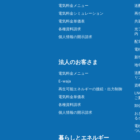
電気料金メニュー
送
電気料金シミュレーション
再
電気料金単価表
共
各種資料請求
光
内
個人情報の開示請求
配
電
新
法人のお客さま
地
送
電気料金メニュー
リ
E-waja
資
再生可能エネルギーの接続・出力制御
L
電気料金単価表
ご
各種資料請求
卸
個人情報の開示請求
お
る
電
つ
暮らしとエネルギー