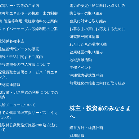
配電サービス等のご案内
電力の安定供給に向けた取り組み
生可能エネルギーの接続・出力制御
防災等への取り組み
架･管路等利用･電柱敷地料のご案内
台風に対する取り組み
ファイバーケーブル芯線利用のご案
お客さまの声にお応えするために
研究開発関連情報
電関係各種申込
わたしたちの環境活動
柱位置情報データの販売
健康経営の取り組み
増設の申込に関するご案内
地域貢献活動
中設備照会の申込方法について
主催イベント
配電買取実績照会サービス「再エネ
沖縄電力硬式野球部
ンク」
無電柱化の推進に向けた取り組み
機材調達情報
NG設備・ガス導管の利用についての
案内
供給メニューについて
株主・投資家のみなさま
きでん健康管理支援サービス「うぇ
へ
ポルタ」
柱取付公衆街路灯施設の申込方法に
経営方針・経営計画
いて
財務情報