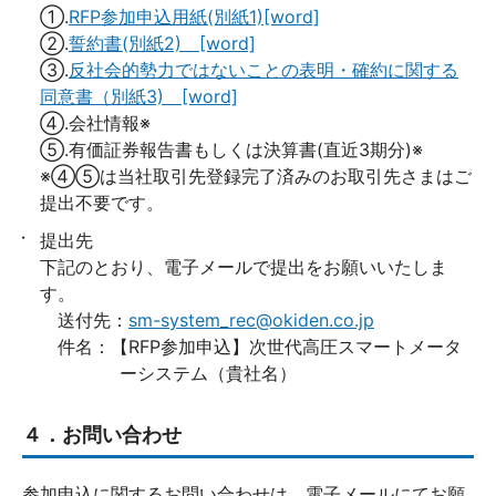
①.
RFP参加申込用紙(別紙1)[word]
②.
誓約書(別紙2) [word]
③.
反社会的勢力ではないことの表明・確約に関する
同意書（別紙3) [word]
④.会社情報※
⑤.有価証券報告書もしくは決算書(直近3期分)※
※④⑤は当社取引先登録完了済みのお取引先さまはご
提出不要です。
提出先
下記のとおり、電子メールで提出をお願いいたしま
す。
送付先：
sm-system_rec@okiden.co.jp
件名：【RFP参加申込】次世代高圧スマートメータ
ーシステム（貴社名）
４．お問い合わせ
参加申込に関するお問い合わせは、電子メールにてお願