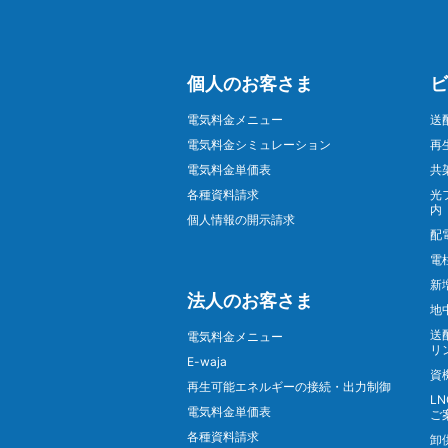
個人のお客さま
ビ
電気料金メニュー
送
電気料金シミュレーション
再
電気料金単価表
共
各種資料請求
光
内
個人情報の開示請求
配
電
新
法人のお客さま
地
送
電気料金メニュー
リ
E-waja
資
再生可能エネルギーの接続・出力制御
L
電気料金単価表
ご
各種資料請求
卸