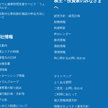
株主・投資家のみなさま
きでん健康管理支援サービス「うぇ
へ
ポルタ」
柱取付公衆街路灯施設の申込方法に
経営方針・経営計画
いて
財務情報
IR資料室
IRカレンダー
社情報
株式情報
社案内
需給情報
縄エリアの特徴
環境情報
縄電力のCSR
IRに関するお問い合わせ
合報告書
用情報
ンターンシップ情報
サイトマップ
きでんグループ
よくある質問
権尊重の取り組み
ご意見・お問い合わせ
種行動計画・方針等
ご利用にあたって
子公告
個人情報保護方針
ンボイス制度について
情報セキュリティ基本方針