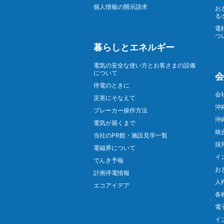
個人情報の開示請求
お
る
電
つ
暮らしとエネルギー
電気の安全な使い方とお客さまの設備
について
会
停電のときに
会
災害にそなえて
沖
ブレーカー操作方法
沖
電気が届くまで
統
当社のPR館・施設見学一覧
採
電磁界について
イ
でんき予報
お
計画停電情報
人
エコアイデア
各
電
イ