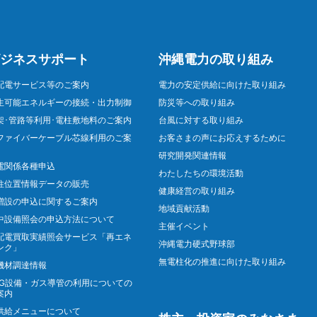
ジネスサポート
沖縄電力の取り組み
配電サービス等のご案内
電力の安定供給に向けた取り組み
生可能エネルギーの接続・出力制御
防災等への取り組み
架･管路等利用･電柱敷地料のご案内
台風に対する取り組み
ファイバーケーブル芯線利用のご案
お客さまの声にお応えするために
研究開発関連情報
電関係各種申込
わたしたちの環境活動
柱位置情報データの販売
健康経営の取り組み
増設の申込に関するご案内
地域貢献活動
中設備照会の申込方法について
主催イベント
配電買取実績照会サービス「再エネ
沖縄電力硬式野球部
ンク」
無電柱化の推進に向けた取り組み
機材調達情報
NG設備・ガス導管の利用についての
案内
供給メニューについて