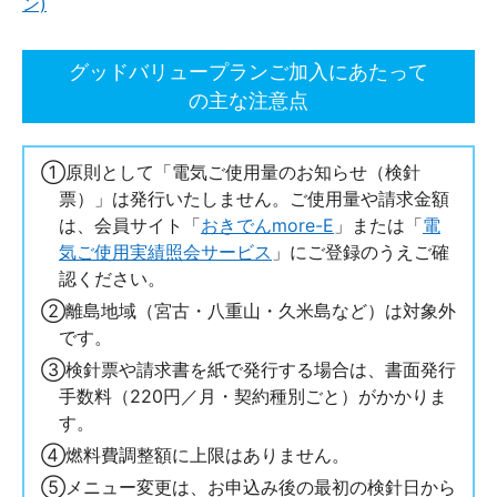
ン)
グッドバリュープラン
ご加入にあたって
の主な注意点
①原則として「電気ご使用量のお知らせ（検針
票）」は発行いたしません。ご使用量や請求金額
は、会員サイト「
おきでんmore-E
」または「
電
気ご使用実績照会サービス
」にご登録のうえご確
認ください。
②離島地域（宮古・八重山・久米島など）は対象外
です。
③検針票や請求書を紙で発行する場合は、書面発行
手数料（220円／月・契約種別ごと）がかかりま
す。
④燃料費調整額に上限はありません。
⑤メニュー変更は、お申込み後の最初の検針日から