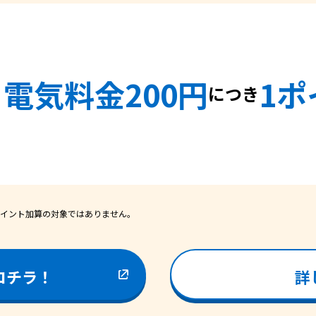
電気料金200円
1ポ
につき
！
イント加算の対象ではありません。
コチラ！
詳