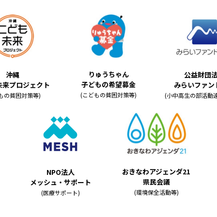
りゅうちゃん
沖縄
公益財団
⼦どもの希望募⾦
未来プロジェクト
みらいファン
(こどもの貧困対策等)
もの貧困対策等)
(⼩中⾼⽣の部活動
おきなわアジェンダ21
NPO法人
県⺠会議
メッシュ・サポート
(環境保全活動等)
(医療サポート)