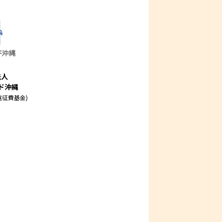
法人
ド沖縄
遠征費基⾦)