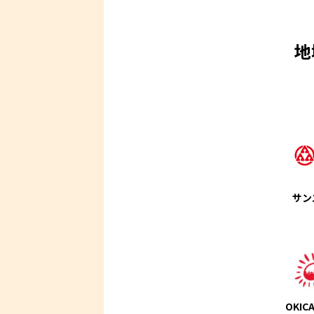
地
サン
OKI