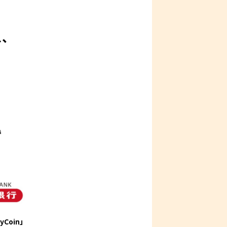
ス、
券
yCoin」