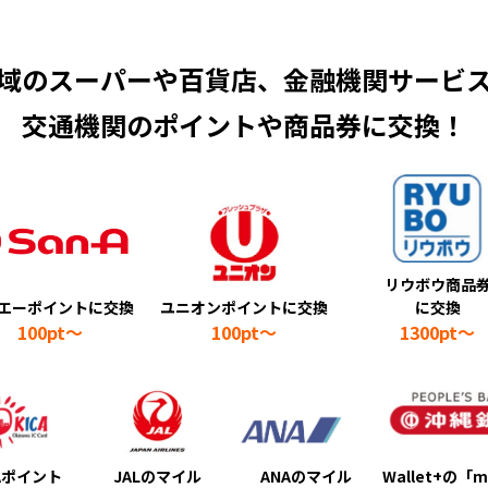
域のスーパーや百貨店、
金融機関サービ
交通機関のポイントや商品券に交換！
リウボウ商品
エーポイント
に交換
ユニオンポイント
に交換
に交換
100pt～
100pt～
1300pt～
CAポイント
JALのマイル
ANAのマイル
Wallet+の「m