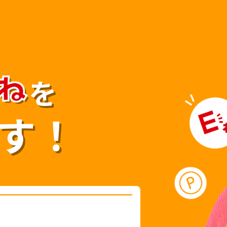
を
す！
）