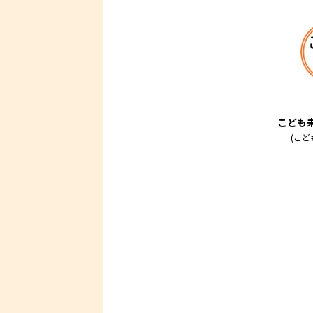
こども
(こど