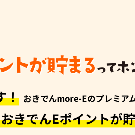
す！
おきでんmore-Eのプレミ
おきでんEポイントが