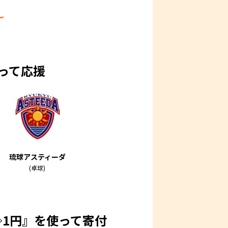
～
って応援
琉球
アスティーダ
(卓球)
⇨1円』を使って寄付