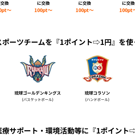
に交換
に交換
に交換
に交換
0pt～
100pt～
100pt～
100pt
スポーツチームを
『1ポイント⇨1円』を使
琉球ゴールデンキングス
琉球コラソン
(バスケットボール)
(ハンドボール)
医療サポート・
環境活動等に
『1ポイント