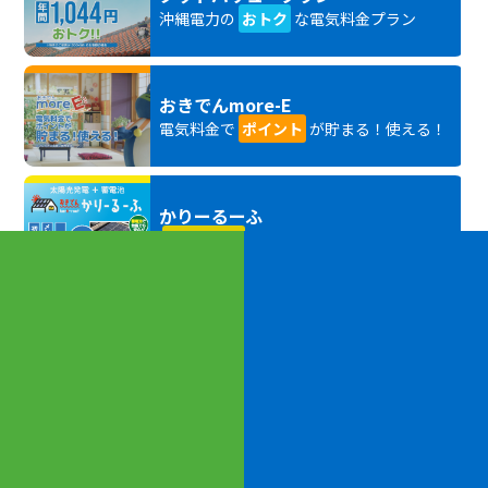
沖縄電力の
おトク
な電気料金プラン
おきでんmore-E
電気料金で
ポイント
が貯まる！使える！
かりーるーふ
太陽光発電
と蓄電池を無料で設置