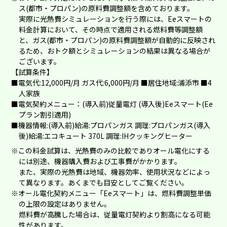
ス(都市・プロパン)の原料費調整額を含めております。
実際に光熱費シミュレーションを行う際には、Eeスマートの
料金計算において、その時点で適用される燃料費等調整額
と、ガス(都市・プロパン)の原料費調整額が自動的に反映され
るため、おトク額とシミュレーションの結果は異なる場合が
ございます。
【試算条件】
■電気代:12,000円/月 ガス代:6,000円/月 ■居住地域:浦添市 ■4
人家族
■電気契約メニュー：(導入前)従量電灯 (導入後)Eeスマート(Ee
プラン割引適用)
■機器情報:(導入前)給湯:プロパンガス 調理:プロパンガス(導入
後)給湯:エコキュート 370L 調理:IHクッキングヒーター
※この料金試算は、光熱費のみの比較でありオール電化にする
には別途、機器購入費および工事費がかかります。
また、実際の光熱費は地域、機器効率、使用状況などによっ
て異なります。あくまでも目安としてご覧ください。
※オール電化契約メニュー「Eeスマート」は、燃料費調整単価
の上限の設定はありません。
燃料費が高騰した場合は、従量電灯契約より割高になる可能
性があります。