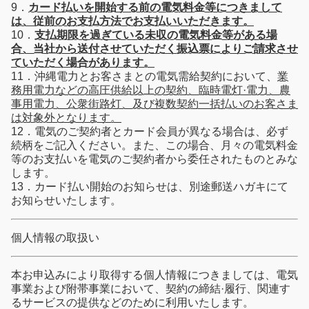
9．
カード払いを開始する前の電気料金等につきまして
は、従前のお支払方法でお支払いいただきます。
10．
支払期限を過ぎている未収の電気料金等がある場
合、当社から送付させていただく振込票によりご請求させ
ていただく場合があります。
11．沖縄電力とお客さまとの電気需給契約において、
業
務用電力などの高圧供給以上の契約、臨時電灯·電力、農
事用電力、公衆街路灯、及び複数契約一括払いのお客さま
は対象外となります。
12．電気のご契約者とカード会員が異なる場合は、必ず
続柄をご記入ください。また、この場合、月々の電気料金
等のお支払いを電気のご契約者から委任されたものとみな
します。
13．カード払い開始のお知らせは、別途郵送ハガキにて
お知らせいたします。
個人情報の取扱い
本お申込みにより取得する個人情報につきましては、電気
事業および附帯事業において、契約の締結·履行、関連す
るサービスの提供などのために利用いたします。