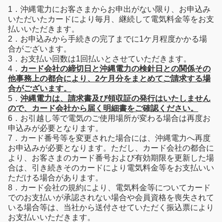
1．沖縄電力にお客さまからお申出がない限り、お申込み
いただいたカードにより毎月、継続して電気料金等をお支
払いいただきます。
2．お申込みから手続きの完了までに1ケ月程度かかる場
合がございます。
3．お支払い回数は1回払いとさせていただきます。
4．
カード会社の締切日と沖縄電力の検針日との関係その
他事務上の都合により、2ケ月分をまとめてご請求する場
合がございます。
5．
沖縄電力は、請求書及び領収証の発行はいたしません
ので、カード会社から届く明細書をご確認ください。
6．お引越し等で電気のご使用場所が変わる場合は再度お
申込みが必要となります。
7．カード番号等を変更された場合には、沖縄電力へ再度
お申込みが必要となります。ただし、カード会社の都合に
より、お客さまのカード番号および有効期限を更新した場
合は、引き続きそのカードにより電気料金等をお支払いい
ただける場合があります。
8．カード会社の規約により、電気料金等についてカード
でのお支払いが承認されない場合や会員資格を喪失されて
いる場合等は、当社から送付させていただく振込票により
お支払いいただきます。