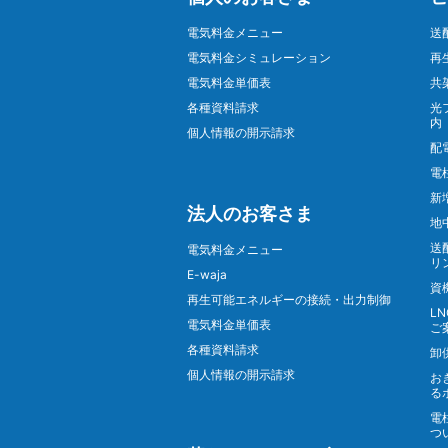
電気料金メニュー
送
電気料金シミュレーション
再
電気料金単価表
共
各種資料請求
光
内
個人情報の開示請求
配
電
新
法人のお客さま
地
送
電気料金メニュー
リ
E-waja
資
再生可能エネルギーの接続・出力制御
L
電気料金単価表
ご
各種資料請求
卸
個人情報の開示請求
お
る
電
つ