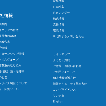
財務情報
IR資料室
IRカレンダー
社情報
株式情報
社案内
需給情報
縄エリアの特徴
環境情報
縄電力のCSR
IRに関するお問い合わせ
合報告書
用情報
ンターンシップ情報
サイトマップ
きでんグループ
よくある質問
権尊重の取り組み
ご意見・お問い合わせ
種行動計画・方針等
ご利用にあたって
子公告
個人情報保護方針
ンボイス制度について
情報セキュリティ基本方針
報・広告ツール
コンプライアンス
リンク集
English