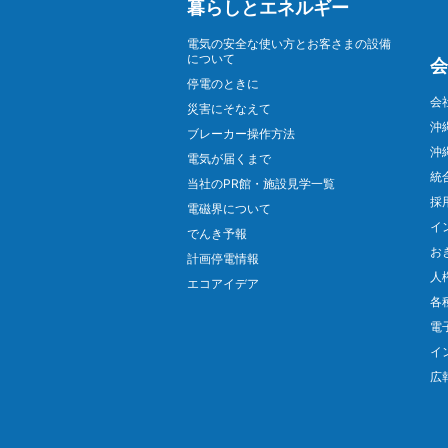
暮らしとエネルギー
電気の安全な使い方とお客さまの設備
について
会
停電のときに
会
災害にそなえて
沖
ブレーカー操作方法
沖
電気が届くまで
統
当社のPR館・施設見学一覧
採
電磁界について
イ
でんき予報
お
計画停電情報
人
エコアイデア
各
電
イ
広