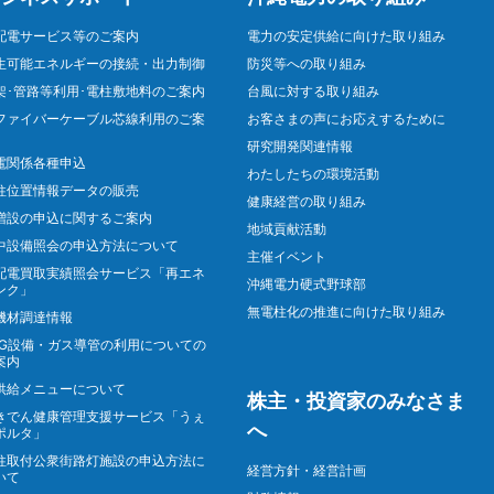
配電サービス等のご案内
電力の安定供給に向けた取り組み
生可能エネルギーの接続・出力制御
防災等への取り組み
架･管路等利用･電柱敷地料のご案内
台風に対する取り組み
ファイバーケーブル芯線利用のご案
お客さまの声にお応えするために
研究開発関連情報
電関係各種申込
わたしたちの環境活動
柱位置情報データの販売
健康経営の取り組み
増設の申込に関するご案内
地域貢献活動
中設備照会の申込方法について
主催イベント
配電買取実績照会サービス「再エネ
沖縄電力硬式野球部
ンク」
無電柱化の推進に向けた取り組み
機材調達情報
NG設備・ガス導管の利用についての
案内
供給メニューについて
株主・投資家のみなさま
きでん健康管理支援サービス「うぇ
へ
ポルタ」
柱取付公衆街路灯施設の申込方法に
経営方針・経営計画
いて