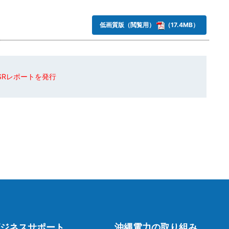
低画質版（閲覧用）
（17.4MB）
CSRレポートを発行
ジネスサポート
沖縄電力の取り組み